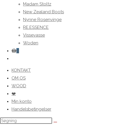
Madam Stoltz
New Zealand Boots
Nynne Rosenvinge
RE.ESSENCE
Vissevasse
Woden
0
Toggle
website
KONTAKT
search
OM OS
WOOD
❤️
Min konto
Handelsbetingelser