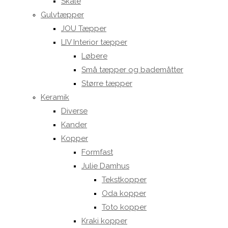
Skåle
Gulvtæpper
JOU Tæpper
LIV Interior tæpper
Løbere
Små tæpper og bademåtter
Større tæpper
Keramik
Diverse
Kander
Kopper
Formfast
Julie Damhus
Tekstkopper
Oda kopper
Toto kopper
Kraki kopper