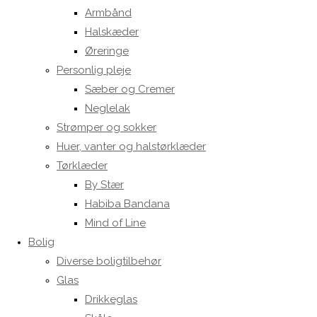
Armbånd
Halskæder
Øreringe
Personlig pleje
Sæber og Cremer
Neglelak
Strømper og sokker
Huer, vanter og halstørklæder
Tørklæder
By Stær
Habiba Bandana
Mind of Line
Bolig
Diverse boligtilbehør
Glas
Drikkeglas