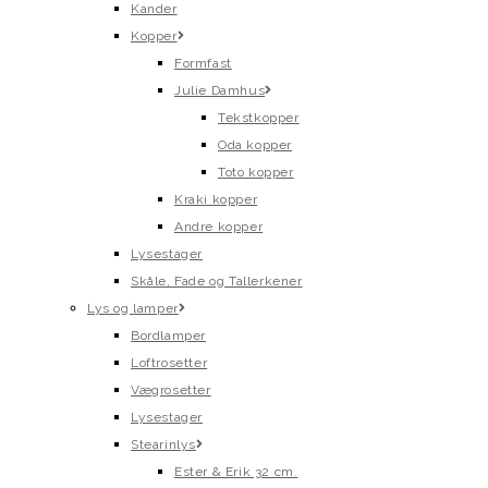
Kander
Kopper
Formfast
Julie Damhus
Tekstkopper
Oda kopper
Toto kopper
Kraki kopper
Andre kopper
Lysestager
Skåle, Fade og Tallerkener
Lys og lamper
Bordlamper
Loftrosetter
Vægrosetter
Lysestager
Stearinlys
Ester & Erik 32 cm.