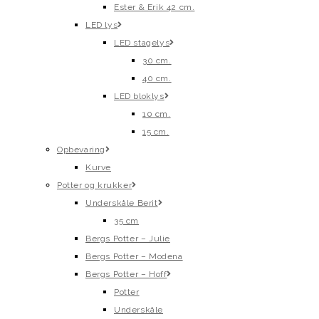
Ester & Erik 42 cm.
LED lys
LED stagelys
30 cm.
40 cm.
LED bloklys
10 cm.
15 cm.
Opbevaring
Kurve
Potter og krukker
Underskåle Berit
35 cm
Bergs Potter – Julie
Bergs Potter – Modena
Bergs Potter – Hoff
Potter
Underskåle