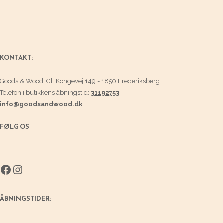
KONTAKT:
Goods & Wood, Gl. Kongevej 149 - 1850 Frederiksberg
Telefon i butikkens åbningstid:
31192753
info@goodsandwood.dk
FØLG OS
Facebook
Instagram
ÅBNINGSTIDER: