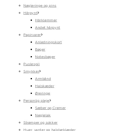
Nøgleringe og pins
Hårpynt
Hårklemmer
Andet hårpynt
Papirvarer
Anledningskort
Bøger
Notesbøger
Puslespil
Smykker
Armbånd
Halskæder
Øreringe
Personlig pleje
Sæber og Cremer
Neglelak
Strømper og sokker
Huer, vanter og halstørklæder