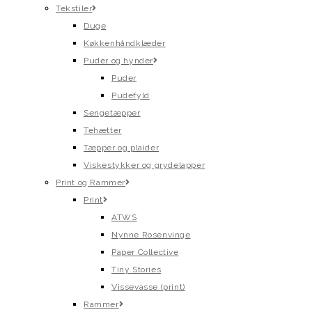
Tekstiler
Duge
Køkkenhåndklæder
Puder og hynder
Puder
Pudefyld
Sengetæpper
Tehætter
Tæpper og plaider
Viskestykker og grydelapper
Print og Rammer
Print
ATWS
Nynne Rosenvinge
Paper Collective
Tiny Stories
Vissevasse (print)
Rammer