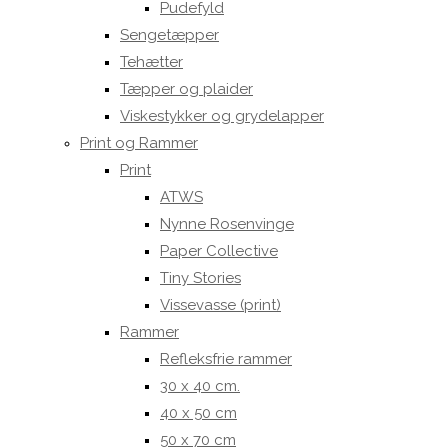
Pudefyld
Sengetæpper
Tehætter
Tæpper og plaider
Viskestykker og grydelapper
Print og Rammer
Print
ATWS
Nynne Rosenvinge
Paper Collective
Tiny Stories
Vissevasse (print)
Rammer
Refleksfrie rammer
30 x 40 cm.
40 x 50 cm
50 x 70 cm