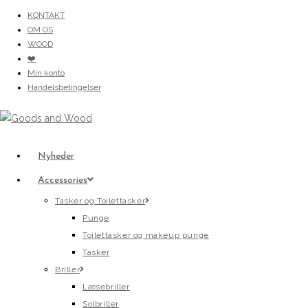
Skip
KONTAKT
to
OM OS
content
WOOD
❤️
Min konto
Handelsbetingelser
Nyheder
Accessories
Tasker og Toilettasker
Punge
Toilettasker og makeup punge
Tasker
Briller
Læsebriller
Solbriller