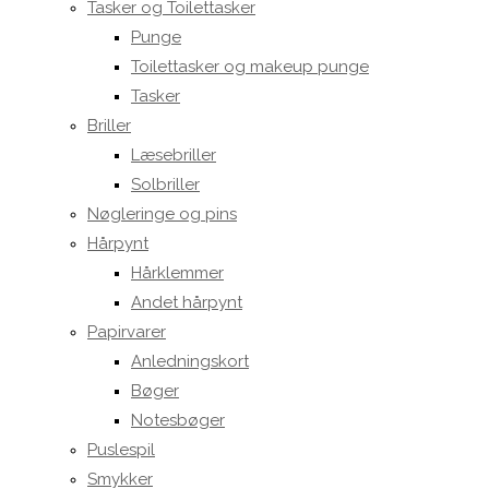
Tasker og Toilettasker
Punge
Toilettasker og makeup punge
Tasker
Briller
Læsebriller
Solbriller
Nøgleringe og pins
Hårpynt
Hårklemmer
Andet hårpynt
Papirvarer
Anledningskort
Bøger
Notesbøger
Puslespil
Smykker