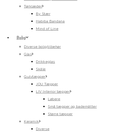
Tørklæder
By Stær
Habiba Bandana
Mind of Line
Bolig
Diverse boligtilbehør
Glas
Drikkeglas
Skåle
Gulvtæpper
JOU Tæpper
LIV Interior tæpper
Løbere
Små tæpper og bademåtter
Større tæpper
Keramik
Diverse