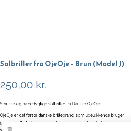
Solbriller fra OjeOje – Brun (Model J)
250,00
kr.
Smukke og bæredygtige solbriller fra Danske OjeOje.
OjeOje er det første danske brillebrand, som udelukkende bruger
genanvendt plast i deres produktion af unikke læsebriller og
solbriller. Alle stel er fremstillet af det 100% genanvendte materiale,