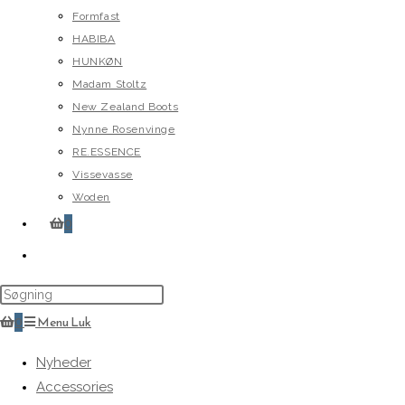
Formfast
HABIBA
HUNKØN
Madam Stoltz
New Zealand Boots
Nynne Rosenvinge
RE.ESSENCE
Vissevasse
Woden
0
Toggle
website
search
0
Menu
Luk
Nyheder
Accessories