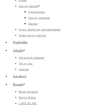
Kjoler
Sko og støvler
Hjemmesko
Sko og sandaler
Støvler
Huer, vanter og halstørklæder
Strømper og sokker
Kophylder
Udsalg
Personligt tilbehør
Tøj og sko
Interiør
Gavekort
Brands
Basic Apparel
Bergs Potter
CARE BY ME