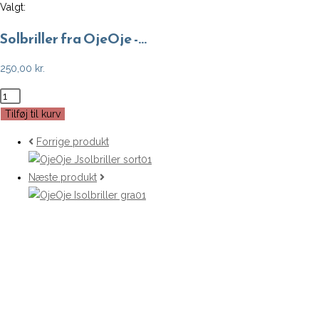
Valgt:
Solbriller fra OjeOje -…
250,00
kr.
Solbriller
fra
Tilføj til kurv
OjeOje
Forrige produkt
-
Brun
Næste produkt
(Model
J)
antal