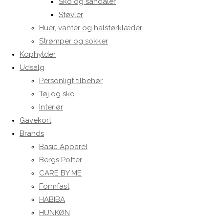
Sko og sandaler
Støvler
Huer, vanter og halstørklæder
Strømper og sokker
Kophylder
Udsalg
Personligt tilbehør
Tøj og sko
Interiør
Gavekort
Brands
Basic Apparel
Bergs Potter
CARE BY ME
Formfast
HABIBA
HUNKØN