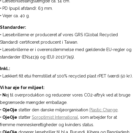
•
Læsebrillestangslængde ca. 14 cm.
•
PD (pupil afstand): 63 mm.
•
Vejer ca. 40 g.
Standarder:
• Læsebrillerne er produceret af vores GRS (Global Recycled
Standard) certificeret producent i Taiwan.
•
Læsebrillerne er i overensstemmelse med gældende EU-regler og
standarder (EN14139 og (EU) 2017/745).
Inkl.:
•
Lækkert filt etui fremstillet af 100% recycled plast rPET (værdi 50 kr.).
Vi har øje for miljøet:
• N
ej til overproduktion og reducerer vores CO2-aftryk ved at bruge
begrænsede mængder emballage.
• OjeOje
støtter den danske miljøorganisation
Plastic Change
.
• OjeOje
støtter
Soroptimist International
, som arbejder for at
fremme menneskerettigheder og kvinders status.
• OjeOje
donerer læsebriller til bl.a. Burundi, Kibera og Bangladesh.