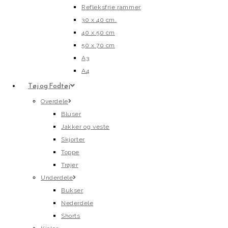
Refleksfrie rammer
30 x 40 cm.
40 x 50 cm
50 x 70 cm
A3
A4
Tøj og Fodtøj
Overdele
Bluser
Jakker og veste
Skjorter
Toppe
Trøjer
Underdele
Bukser
Nederdele
Shorts