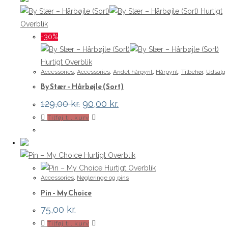
Hurtigt
Overblik
-30%
Hurtigt Overblik
Accessories
,
Accessories
,
Andet hårpynt
,
Hårpynt
,
Tilbehør
,
Udsalg
By Stær – Hårbøjle (Sort)
Den
Den
129,00
kr.
90,00
kr.
oprindelige
aktuelle
Tilføj til kurv
pris
pris
var:
er:
129,00 kr..
90,00 kr..
Hurtigt Overblik
Hurtigt Overblik
Accessories
,
Nøgleringe og pins
Pin – My Choice
75,00
kr.
Tilføj til kurv