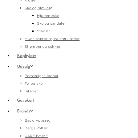
Kjoler
Sko og støvler
Hjemmesko
Sko og sandaler
Støvler
Huer, vanter og halstørklæder
Strømper og sokker
Kophylder
Udsalg
Personligt tilbehør
Tøj og sko
Interiør
Gavekort
Brands
Basic Apparel
Bergs Potter
CARE BY ME