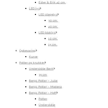
Ester & Erik 42 cm.
LED lys
LED stagelys
30 cm.
40 cm.
LED bloklys
10 cm.
15 cm.
Opbevaring
Kurve
Potter og krukker
Underskåle Berit
35 cm
Bergs Potter – Julie
Bergs Potter – Modena
Bergs Potter – Hoff
Potter
Underskåle