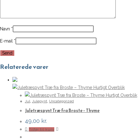
Navn
*
E-mail
*
Relaterede varer
Hurtigt Overblik
Hurtigt Overblik
Jul
,
Julepynt
,
Uncategorized
Juletræspynt Træ fra Broste – Thyme
49,00
kr.
Tilføj til kurv