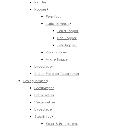
Kander
Kopper
Formfast
Julie Damhus
Tekstkopper
Oda kopper
Toto kopper
Kraki kopper
Andre kopper
Lysestager
Skåle, Fade og Tallerkener
Lys og lamper
Bordlamper
Loftrosetter
Vægrosetter
Lysestager
Stearinlys
Ester & Erik 32 cm.