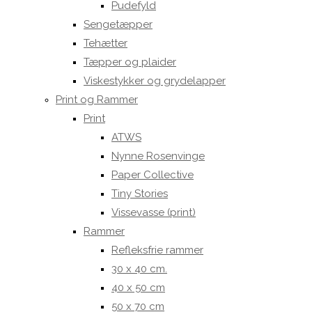
Pudefyld
Sengetæpper
Tehætter
Tæpper og plaider
Viskestykker og grydelapper
Print og Rammer
Print
ATWS
Nynne Rosenvinge
Paper Collective
Tiny Stories
Vissevasse (print)
Rammer
Refleksfrie rammer
30 x 40 cm.
40 x 50 cm
50 x 70 cm