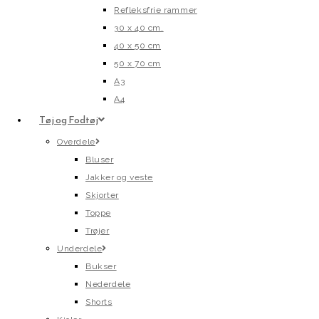
Refleksfrie rammer
30 x 40 cm.
40 x 50 cm
50 x 70 cm
A3
A4
Tøj og Fodtøj
Overdele
Bluser
Jakker og veste
Skjorter
Toppe
Trøjer
Underdele
Bukser
Nederdele
Shorts