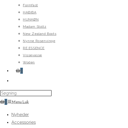
Formfast
HABIBA
HUNKØN
Madam Stoltz
New Zealand Boots
Nynne Rosenvinge
RE.ESSENCE
Vissevasse
Woden
0
Toggle
website
search
0
Menu
Luk
Nyheder
Accessories