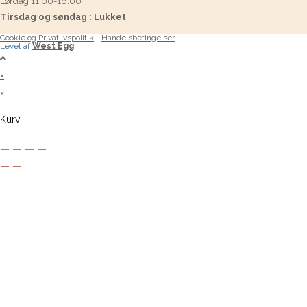
Lørdag 11.00-16.00
Tirsdag og søndag : Lukket
Cookie og Privatlivspolitik
-
Handelsbetingelser
Levet af
West Egg
×
×
Kurv