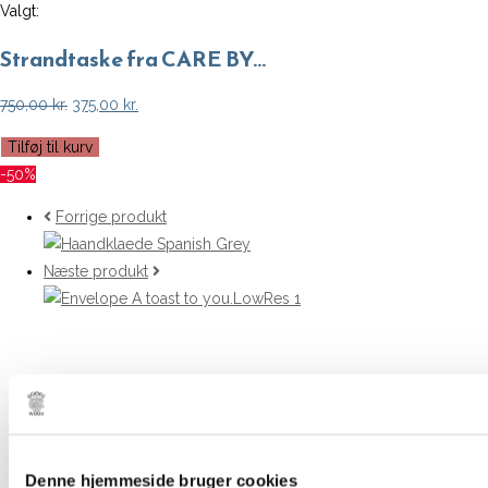
Valgt:
Strandtaske fra CARE BY…
Den
Den
750,00
kr.
375,00
kr.
oprindelige
aktuelle
Strandtaske
Tilføj til kurv
pris
pris
fra
-50%
var:
er:
CARE
750,00 kr..
375,00 kr..
Forrige produkt
BY
ME
Næste produkt
-
Natural
antal
Denne hjemmeside bruger cookies