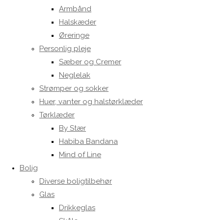
Armbånd
Halskæder
Øreringe
Personlig pleje
Sæber og Cremer
Neglelak
Strømper og sokker
Huer, vanter og halstørklæder
Tørklæder
By Stær
Habiba Bandana
Mind of Line
Bolig
Diverse boligtilbehør
Glas
Drikkeglas