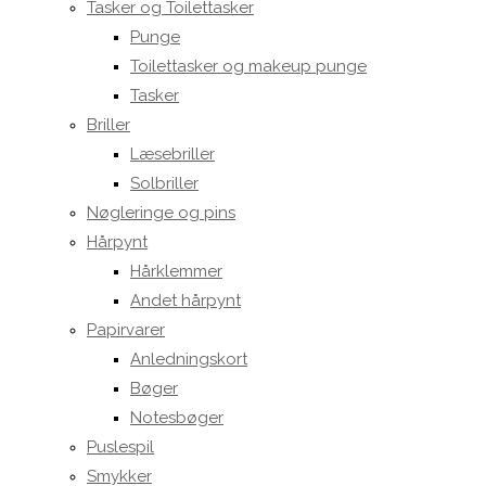
Tasker og Toilettasker
Punge
Toilettasker og makeup punge
Tasker
Briller
Læsebriller
Solbriller
Nøgleringe og pins
Hårpynt
Hårklemmer
Andet hårpynt
Papirvarer
Anledningskort
Bøger
Notesbøger
Puslespil
Smykker