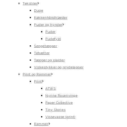
Tekstiler
Duge
Køkkenhåndklæder
Puder og hynder
Puder
Pudefyld
Sengetæpper
Tehætter
Tæpper og plaider
Viskestykker og grydelapper
Print og Rammer
Print
ATWS
Nynne Rosenvinge
Paper Collective
Tiny Stories
Vissevasse (print)
Rammer