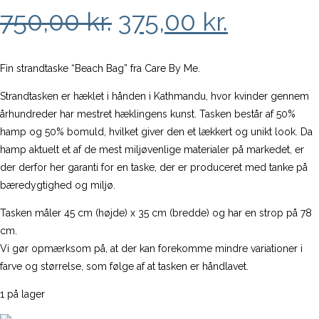
Den
Den
750,00
kr.
375,00
kr.
oprindelige
aktuell
pris
pris
Fin strandtaske “Beach Bag” fra Care By Me.
var:
er:
Strandtasken er hæklet i hånden i Kathmandu, hvor kvinder gennem
århundreder har mestret hæklingens kunst. Tasken består af 50%
750,00 kr..
375,00 k
hamp og 50% bomuld, hvilket giver den et lækkert og unikt look. Da
hamp aktuelt et af de mest miljøvenlige materialer på markedet, er
der derfor her garanti for en taske, der er produceret med tanke på
bæredygtighed og miljø.
Tasken måler 45 cm (højde) x 35 cm (bredde) og har en strop på 78
cm.
Vi gør opmærksom på, at der kan forekomme mindre variationer i
farve og størrelse, som følge af at tasken er håndlavet.
1 på lager