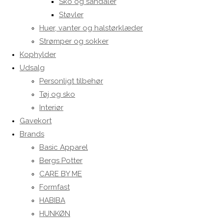
Sko og sandaler
Støvler
Huer, vanter og halstørklæder
Strømper og sokker
Kophylder
Udsalg
Personligt tilbehør
Tøj og sko
Interiør
Gavekort
Brands
Basic Apparel
Bergs Potter
CARE BY ME
Formfast
HABIBA
HUNKØN