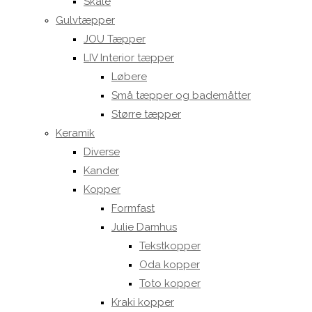
Skåle
Gulvtæpper
JOU Tæpper
LIV Interior tæpper
Løbere
Små tæpper og bademåtter
Større tæpper
Keramik
Diverse
Kander
Kopper
Formfast
Julie Damhus
Tekstkopper
Oda kopper
Toto kopper
Kraki kopper