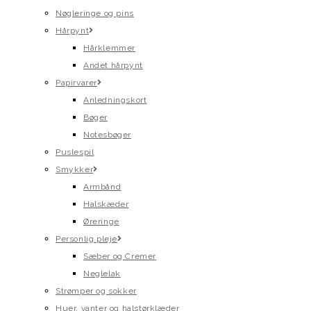
Nøgleringe og pins
Hårpynt
Hårklemmer
Andet hårpynt
Papirvarer
Anledningskort
Bøger
Notesbøger
Puslespil
Smykker
Armbånd
Halskæder
Øreringe
Personlig pleje
Sæber og Cremer
Neglelak
Strømper og sokker
Huer, vanter og halstørklæder