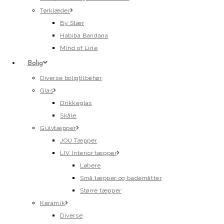
Tørklæder
By Stær
Habiba Bandana
Mind of Line
Bolig
Diverse boligtilbehør
Glas
Drikkeglas
Skåle
Gulvtæpper
JOU Tæpper
LIV Interior tæpper
Løbere
Små tæpper og bademåtter
Større tæpper
Keramik
Diverse