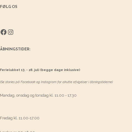
FØLG OS
Facebook
Instagram
ÅBNINGSTIDER:
Ferielukket 13. - 28. juli (begge dage inklusive)
(Se stories på Facebook og Instagram for akutte afvigelser i åbningstiderne)
Mandag, onsdag og torsdag kl. 11.00 - 17.30
Fredag kl. 11.00-17.00