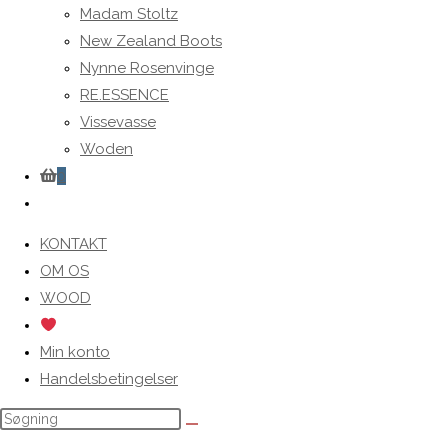
Madam Stoltz
New Zealand Boots
Nynne Rosenvinge
RE.ESSENCE
Vissevasse
Woden
0
Toggle
website
KONTAKT
search
OM OS
WOOD
Min konto
Handelsbetingelser