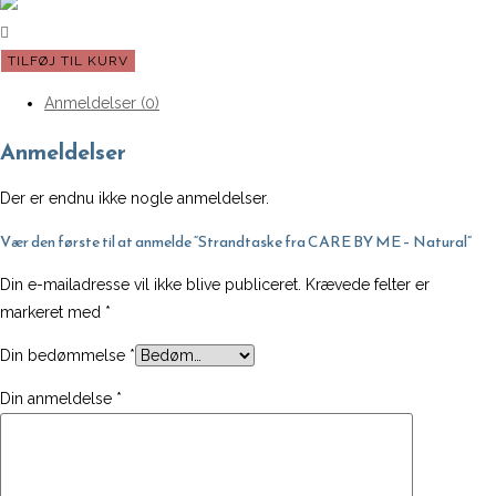
Strandtaske
TILFØJ TIL KURV
fra
Anmeldelser (0)
CARE
BY
Anmeldelser
ME
-
Der er endnu ikke nogle anmeldelser.
Natural
Vær den første til at anmelde “Strandtaske fra CARE BY ME – Natural”
antal
Din e-mailadresse vil ikke blive publiceret.
Krævede felter er
markeret med
*
Din bedømmelse
*
Din anmeldelse
*