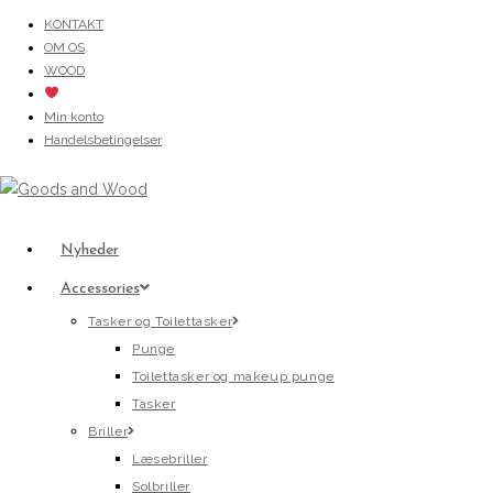
Skip
KONTAKT
OM OS
to
WOOD
content
Min konto
Handelsbetingelser
Nyheder
Accessories
Tasker og Toilettasker
Punge
Toilettasker og makeup punge
Tasker
Briller
Læsebriller
Solbriller