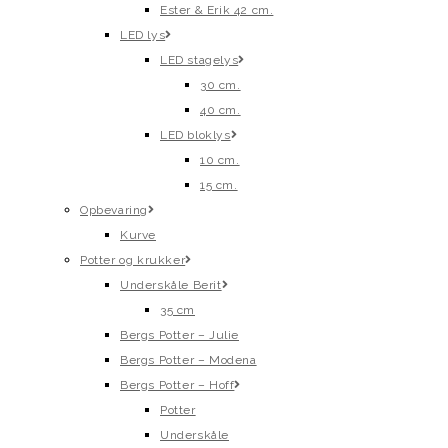
Ester & Erik 42 cm.
LED lys
LED stagelys
30 cm.
40 cm.
LED bloklys
10 cm.
15 cm.
Opbevaring
Kurve
Potter og krukker
Underskåle Berit
35 cm
Bergs Potter – Julie
Bergs Potter – Modena
Bergs Potter – Hoff
Potter
Underskåle