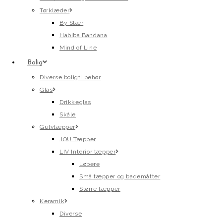
Tørklæder
By Stær
Habiba Bandana
Mind of Line
Bolig
Diverse boligtilbehør
Glas
Drikkeglas
Skåle
Gulvtæpper
JOU Tæpper
LIV Interior tæpper
Løbere
Små tæpper og bademåtter
Større tæpper
Keramik
Diverse