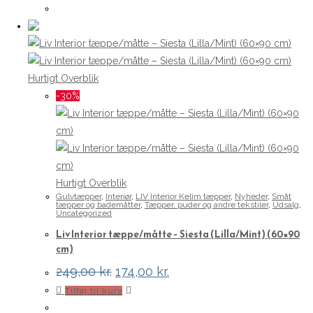
Hurtigt Overblik
-30%
Hurtigt Overblik
Gulvtæpper
,
Interiør
,
LIV Interior Kelim tæpper
,
Nyheder
,
Småt
tæpper og bademåtter
,
Tæpper, puder og andre tekstiler
,
Udsalg
,
Uncategorized
Liv Interior tæppe/måtte – Siesta (Lilla/Mint) (60×90
cm)
Den
Den
249,00
kr.
174,00
kr.
oprindelige
aktuelle
Tilføj til kurv
pris
pris
var:
er: