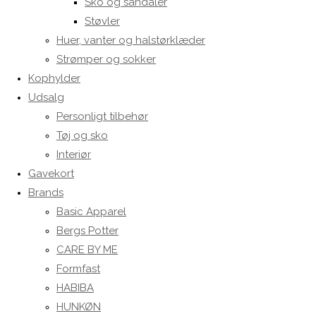
Sko og sandaler
Støvler
Huer, vanter og halstørklæder
Strømper og sokker
Kophylder
Udsalg
Personligt tilbehør
Tøj og sko
Interiør
Gavekort
Brands
Basic Apparel
Bergs Potter
CARE BY ME
Formfast
HABIBA
HUNKØN