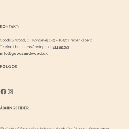
KONTAKT:
Goods & Wood, Gl. Kongevej 149 - 1850 Frederiksberg
Telefon i butikkens åbningstid:
31192753
info@goodsandwood.dk
FØLG OS
Facebook
Instagram
ÅBNINGSTIDER:
(Se stories på Facebook og Instagram for akutte afvigelser i åbningstiderne)