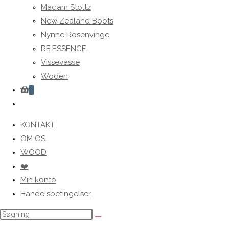
Madam Stoltz
New Zealand Boots
Nynne Rosenvinge
RE.ESSENCE
Vissevasse
Woden
0
Toggle
website
KONTAKT
search
OM OS
WOOD
❤️
Min konto
Handelsbetingelser