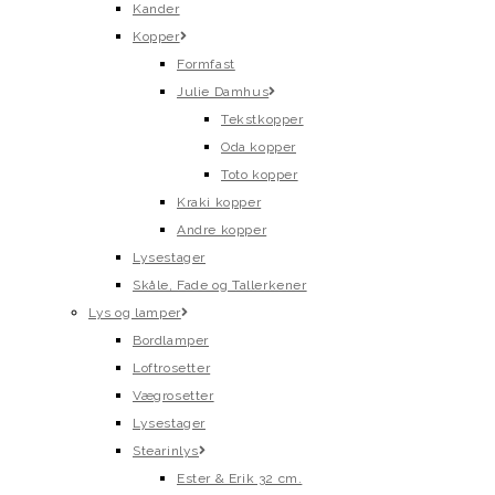
Kander
Kopper
Formfast
Julie Damhus
Tekstkopper
Oda kopper
Toto kopper
Kraki kopper
Andre kopper
Lysestager
Skåle, Fade og Tallerkener
Lys og lamper
Bordlamper
Loftrosetter
Vægrosetter
Lysestager
Stearinlys
Ester & Erik 32 cm.