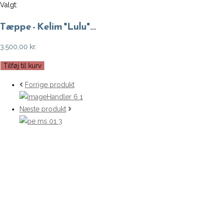
Valgt:
Tæppe - Kelim "Lulu"…
3.500,00
kr.
Tæppe
Tilføj til kurv
-
Forrige produkt
Kelim
"Lulu"
Næste produkt
fra
Liv
Interior
(140x200
cm)
antal