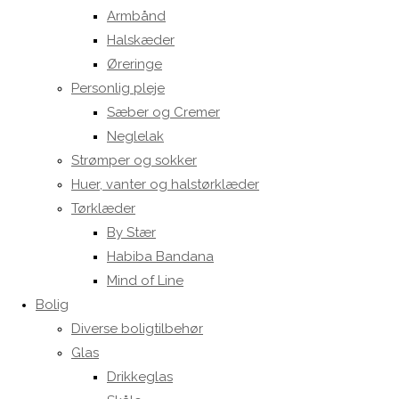
Armbånd
Halskæder
Øreringe
Personlig pleje
Sæber og Cremer
Neglelak
Strømper og sokker
Huer, vanter og halstørklæder
Tørklæder
By Stær
Habiba Bandana
Mind of Line
Bolig
Diverse boligtilbehør
Glas
Drikkeglas