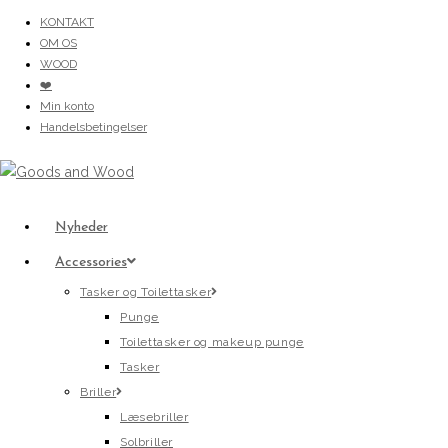
Skip
KONTAKT
to
OM OS
content
WOOD
❤️
Min konto
Handelsbetingelser
Nyheder
Accessories
Tasker og Toilettasker
Punge
Toilettasker og makeup punge
Tasker
Briller
Læsebriller
Solbriller