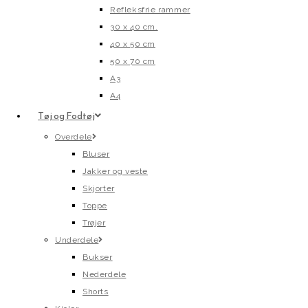
Refleksfrie rammer
30 x 40 cm.
40 x 50 cm
50 x 70 cm
A3
A4
Tøj og Fodtøj
Overdele
Bluser
Jakker og veste
Skjorter
Toppe
Trøjer
Underdele
Bukser
Nederdele
Shorts