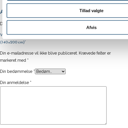
Kelim
"Lulu"
Anmeldelser
Tillad valgte
fra
Liv
Der er endnu ikke nogle anmeldelser.
Afvis
Interior
Vær den første til at anmelde “Tæppe – Kelim “Lulu” fra Liv Interior
(140x200
(140×200 cm)”
cm)
antal
Din e-mailadresse vil ikke blive publiceret.
Krævede felter er
markeret med
*
Din bedømmelse
*
Din anmeldelse
*