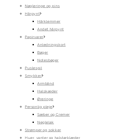
Nøgleringe og pins
Hårpynt
Hårklemmer
Andet hårpynt
Papirvarer
Anledningskort
Bøger
Notesbøger
Puslespil
Smykker
Armbånd
Halskæder
Øreringe
Personlig pleje
Sæber og Cremer
Neglelak
Strømper og sokker
Huer, vanter og halstørklæder