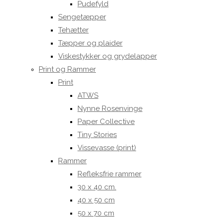
Pudefyld
Sengetæpper
Tehætter
Tæpper og plaider
Viskestykker og grydelapper
Print og Rammer
Print
ATWS
Nynne Rosenvinge
Paper Collective
Tiny Stories
Vissevasse (print)
Rammer
Refleksfrie rammer
30 x 40 cm.
40 x 50 cm
50 x 70 cm