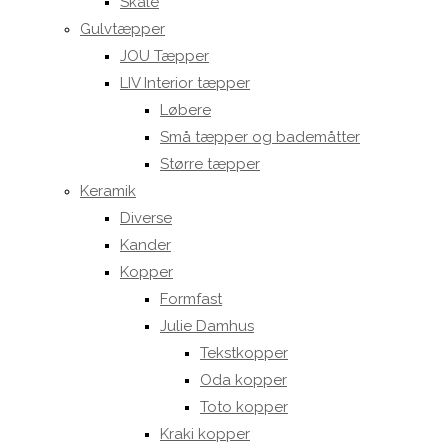
Skåle
Gulvtæpper
JOU Tæpper
LIV Interior tæpper
Løbere
Små tæpper og bademåtter
Større tæpper
Keramik
Diverse
Kander
Kopper
Formfast
Julie Damhus
Tekstkopper
Oda kopper
Toto kopper
Kraki kopper