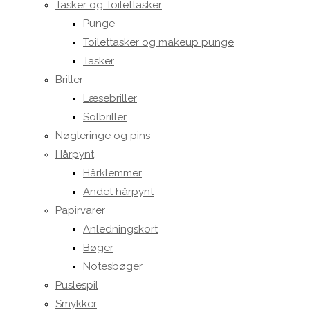
Tasker og Toilettasker
Punge
Toilettasker og makeup punge
Tasker
Briller
Læsebriller
Solbriller
Nøgleringe og pins
Hårpynt
Hårklemmer
Andet hårpynt
Papirvarer
Anledningskort
Bøger
Notesbøger
Puslespil
Smykker