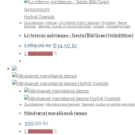
Hurtigt Overblik
Gulvtæpper
,
Interiør
,
LIV Interior Kelim tæpper
,
Nyheder
,
Større
tæpper
,
Tæpper, puder og andre tekstiler
,
Udsalg
,
Uncategorized
Liv Interior gulvtæppe – Siesta (Blå/Grøn) (140x200cm)
Den
Den
1.269,00
kr.
634,50
kr.
oprindelige
aktuelle
Tilføj til kurv
pris
pris
var:
er:
1.269,00 kr..
634,50 kr..
Hurtigt Overblik
Hurtigt Overblik
Gulvtæpper
,
Marrokanske tæpper
,
Tæpper, puder og andre tekstiler
Håndvævet marokkansk tæppe
399,00
kr.
Tilføj til kurv