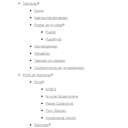
Tekstiler
Duge
Køkkenhåndklæder
Puder og hynder
Puder
Pudefyld
Sengetæpper
Tehætter
Tæpper og plaider
Viskestykker og grydelapper
Print og Rammer
Print
ATWS
Nynne Rosenvinge
Paper Collective
Tiny Stories
Vissevasse (print)
Rammer