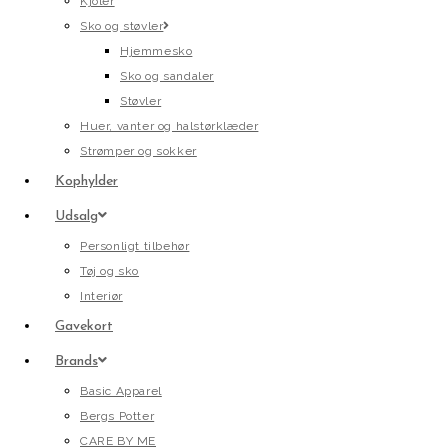
Kjoler
Sko og støvler
Hjemmesko
Sko og sandaler
Støvler
Huer, vanter og halstørklæder
Strømper og sokker
Kophylder
Udsalg
Personligt tilbehør
Tøj og sko
Interiør
Gavekort
Brands
Basic Apparel
Bergs Potter
CARE BY ME