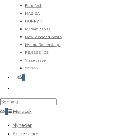
Formfast
HABIBA
HUNKØN
Madam Stoltz
New Zealand Boots
Nynne Rosenvinge
RE.ESSENCE
Vissevasse
Woden
0
Toggle
website
search
0
Menu
Luk
Nyheder
Accessories