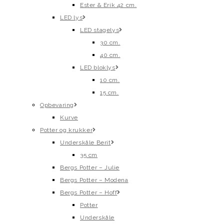
Ester & Erik 42 cm.
LED lys
LED stagelys
30 cm.
40 cm.
LED bloklys
10 cm.
15 cm.
Opbevaring
Kurve
Potter og krukker
Underskåle Berit
35 cm
Bergs Potter – Julie
Bergs Potter – Modena
Bergs Potter – Hoff
Potter
Underskåle