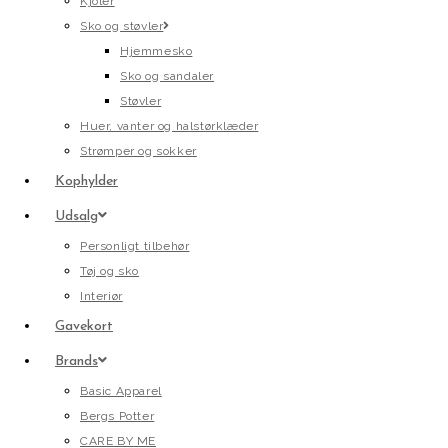
Kjoler
Sko og støvler
Hjemmesko
Sko og sandaler
Støvler
Huer, vanter og halstørklæder
Strømper og sokker
Kophylder
Udsalg
Personligt tilbehør
Tøj og sko
Interiør
Gavekort
Brands
Basic Apparel
Bergs Potter
CARE BY ME