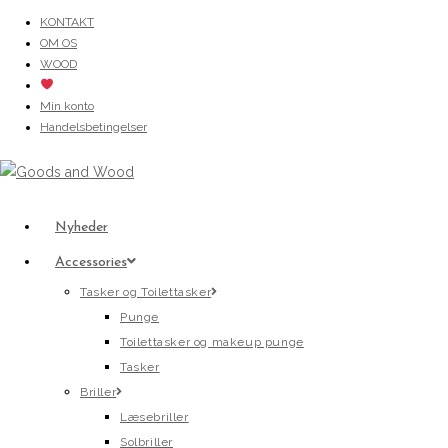
Skip
KONTAKT
OM OS
to
WOOD
content
Min konto
Handelsbetingelser
Nyheder
Accessories
Tasker og Toilettasker
Punge
Toilettasker og makeup punge
Tasker
Briller
Læsebriller
Solbriller