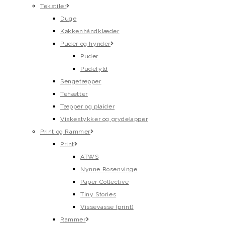
Tekstiler
Duge
Køkkenhåndklæder
Puder og hynder
Puder
Pudefyld
Sengetæpper
Tehætter
Tæpper og plaider
Viskestykker og grydelapper
Print og Rammer
Print
ATWS
Nynne Rosenvinge
Paper Collective
Tiny Stories
Vissevasse (print)
Rammer