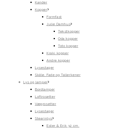
Kander
Kopper
Formfast
Julie Damhus
Tekstkopper
Oda kopper
Toto kopper
Kraki kopper
Andre kopper
Lysestager
Skåle, Fade og Tallerkener
Lys og lamper
Bordlamper
Loftrosetter
Vægrosetter
Lysestager
Stearinlys
Ester & Erik 32 cm.