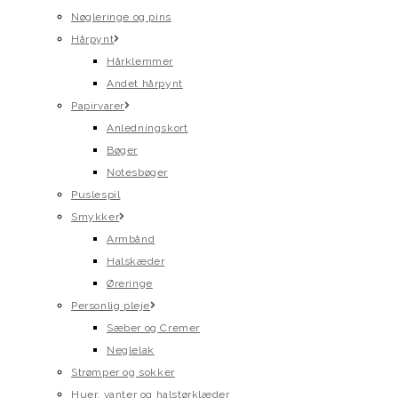
Nøgleringe og pins
Hårpynt
Hårklemmer
Andet hårpynt
Papirvarer
Anledningskort
Bøger
Notesbøger
Puslespil
Smykker
Armbånd
Halskæder
Øreringe
Personlig pleje
Sæber og Cremer
Neglelak
Strømper og sokker
Huer, vanter og halstørklæder