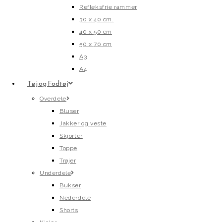
Refleksfrie rammer
30 x 40 cm.
40 x 50 cm
50 x 70 cm
A3
A4
Tøj og Fodtøj
Overdele
Bluser
Jakker og veste
Skjorter
Toppe
Trøjer
Underdele
Bukser
Nederdele
Shorts