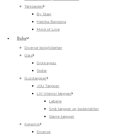
Tørklæder
By Stær
Habiba Bandana
Mind of Line
Bolig
Diverse boligtilbehør
Glas
Drikkeglas
Skåle
Gulvtæpper
JOU Tæpper
LIV Interior tæpper
Løbere
Små tæpper og bademåtter
Større tæpper
Keramik
Diverse