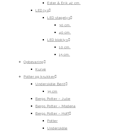
Ester & Erik 42 cm.
LED lys
LED stagelys
30 cm.
40 cm.
LED bloklys
10 cm.
15 cm.
Opbevaring
Kurve
Potter og krukker
Underskåle Berit
35 cm
Bergs Potter – Julie
Bergs Potter – Modena
Bergs Potter – Hoff
Potter
Underskåle