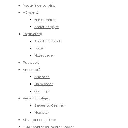
Nøgleringe og pins
Hårpynt
Hårklemmer
Andet hårpynt
Papirvarer
Anledningskort
Bøger
Notesbøger
Puslespil
Smykker
Armbånd
Halskæder
Øreringe
Personlig pleje
Sæber og Cremer
Neglelak
Strømper og sokker
Huer, vanter og halstørklæder