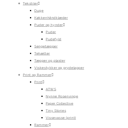
Tekstiler
Duge
Køkkenhåndklæder
Puder og hynder
Puder
Pudefyld
Sengetæpper
Tehætter
Tæpper og plaider
Viskestykker og grydelapper
Print og Rammer
Print
ATWS
Nynne Rosenvinge
Paper Collective
Tiny Stories
Vissevasse (print)
Rammer