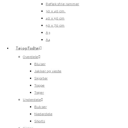
Refleksfrie rammer
30 x 40 cm.
40 x 50 cm
50 x 70 cm
A3
A4
Tøj og Fodtøj
Overdele
Bluser
Jakker og veste
Skjorter
Toppe
Trøjer
Underdele
Bukser
Nederdele
Shorts