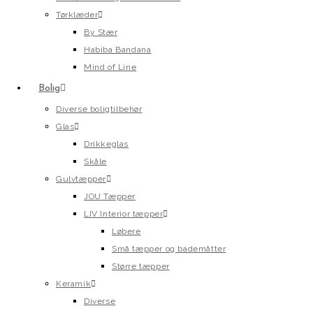
Tørklæder
By Stær
Habiba Bandana
Mind of Line
Bolig
Diverse boligtilbehør
Glas
Drikkeglas
Skåle
Gulvtæpper
JOU Tæpper
LIV Interior tæpper
Løbere
Små tæpper og bademåtter
Større tæpper
Keramik
Diverse