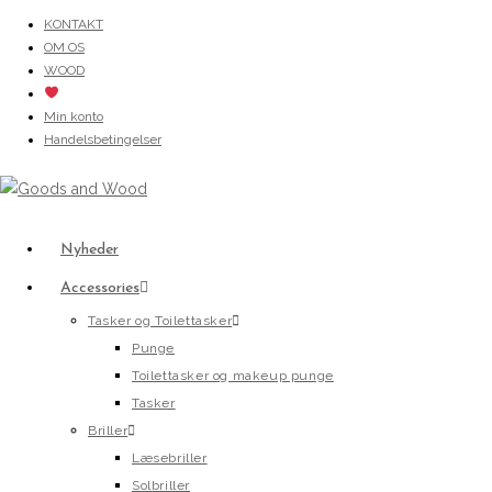
Skip
KONTAKT
OM OS
to
WOOD
content
Min konto
Handelsbetingelser
Nyheder
Accessories
Tasker og Toilettasker
Punge
Toilettasker og makeup punge
Tasker
Briller
Læsebriller
Solbriller