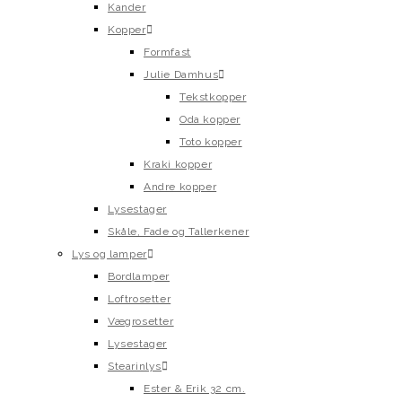
Kander
Kopper
Formfast
Julie Damhus
Tekstkopper
Oda kopper
Toto kopper
Kraki kopper
Andre kopper
Lysestager
Skåle, Fade og Tallerkener
Lys og lamper
Bordlamper
Loftrosetter
Vægrosetter
Lysestager
Stearinlys
Ester & Erik 32 cm.