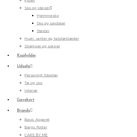
Kjoler
Sko og støvler
Hjemmesko
Sko og sandaler
Støvler
Huer, vanter og halstørklæder
Strømper og sokker
Kophylder
Udsalg
Personligt tilbehør
Tøj og sko
Interiør
Gavekort
Brands
Basic Apparel
Bergs Potter
CARE BY ME