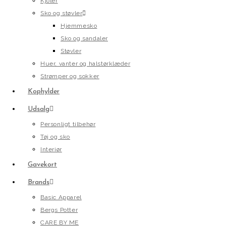
Kjoler
Sko og støvler
Hjemmesko
Sko og sandaler
Støvler
Huer, vanter og halstørklæder
Strømper og sokker
Kophylder
Udsalg
Personligt tilbehør
Tøj og sko
Interiør
Gavekort
Brands
Basic Apparel
Bergs Potter
CARE BY ME