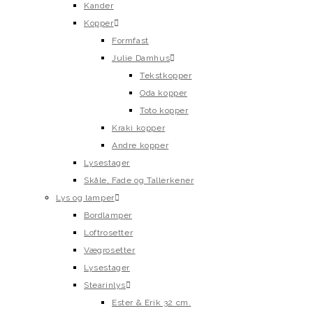
Kander
Kopper
Formfast
Julie Damhus
Tekstkopper
Oda kopper
Toto kopper
Kraki kopper
Andre kopper
Lysestager
Skåle, Fade og Tallerkener
Lys og lamper
Bordlamper
Loftrosetter
Vægrosetter
Lysestager
Stearinlys
Ester & Erik 32 cm.