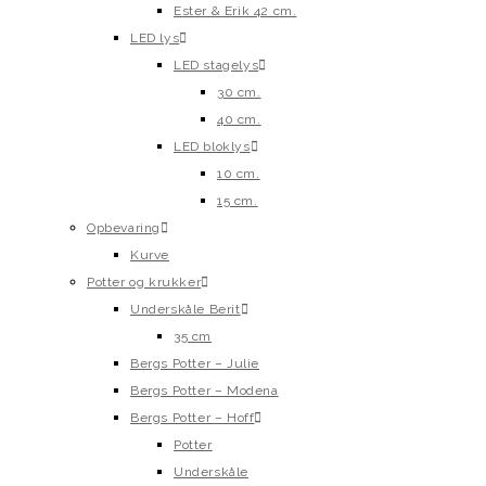
Ester & Erik 42 cm.
LED lys
LED stagelys
30 cm.
40 cm.
LED bloklys
10 cm.
15 cm.
Opbevaring
Kurve
Potter og krukker
Underskåle Berit
35 cm
Bergs Potter – Julie
Bergs Potter – Modena
Bergs Potter – Hoff
Potter
Underskåle