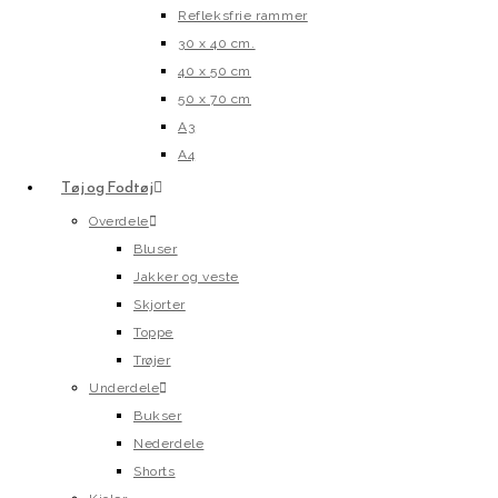
Refleksfrie rammer
30 x 40 cm.
40 x 50 cm
50 x 70 cm
A3
A4
Tøj og Fodtøj
Overdele
Bluser
Jakker og veste
Skjorter
Toppe
Trøjer
Underdele
Bukser
Nederdele
Shorts