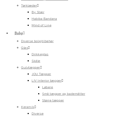
Tørklæder
By Stær
Habiba Bandana
Mind of Line
Bolig
Diverse boligtilbehør
Glas
Drikkeglas
Skåle
Gulvtæpper
JOU Tæpper
LIV Interior tæpper
Løbere
Små tæpper og bademåtter
Større tæpper
Keramik
Diverse