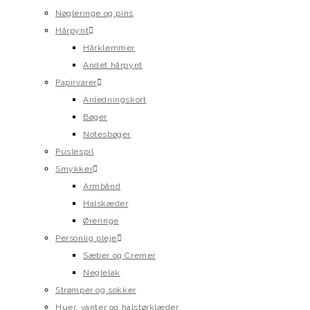
Nøgleringe og pins
Hårpynt
Hårklemmer
Andet hårpynt
Papirvarer
Anledningskort
Bøger
Notesbøger
Puslespil
Smykker
Armbånd
Halskæder
Øreringe
Personlig pleje
Sæber og Cremer
Neglelak
Strømper og sokker
Huer, vanter og halstørklæder