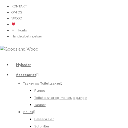
Skip
KONTAKT
OM OS
to
WOOD
content
Min konto
Handelsbetingelser
Nyheder
Accessories
Tasker og Toilettasker
Punge
Toilettasker og makeup punge
Tasker
Briller
Læsebriller
Solbriller