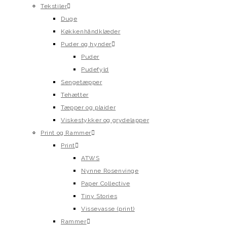
Tekstiler
Duge
Køkkenhåndklæder
Puder og hynder
Puder
Pudefyld
Sengetæpper
Tehætter
Tæpper og plaider
Viskestykker og grydelapper
Print og Rammer
Print
ATWS
Nynne Rosenvinge
Paper Collective
Tiny Stories
Vissevasse (print)
Rammer