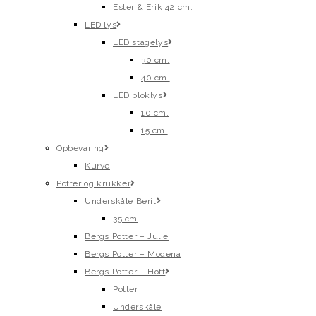
Ester & Erik 42 cm.
LED lys
LED stagelys
30 cm.
40 cm.
LED bloklys
10 cm.
15 cm.
Opbevaring
Kurve
Potter og krukker
Underskåle Berit
35 cm
Bergs Potter – Julie
Bergs Potter – Modena
Bergs Potter – Hoff
Potter
Underskåle