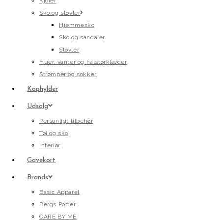
Kjoler
Sko og støvler
Hjemmesko
Sko og sandaler
Støvler
Huer, vanter og halstørklæder
Strømper og sokker
Kophylder
Udsalg
Personligt tilbehør
Tøj og sko
Interiør
Gavekort
Brands
Basic Apparel
Bergs Potter
CARE BY ME