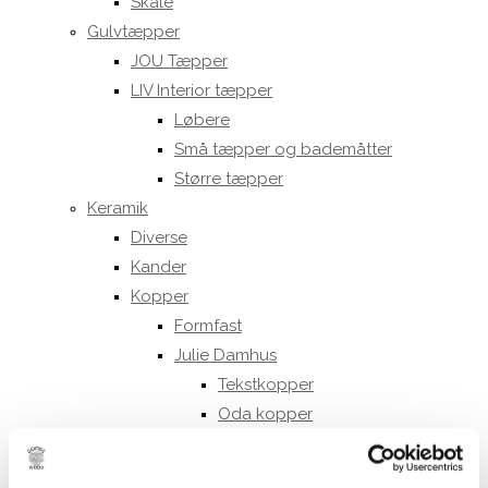
Skåle
Gulvtæpper
JOU Tæpper
LIV Interior tæpper
Løbere
Små tæpper og bademåtter
Større tæpper
Keramik
Diverse
Kander
Kopper
Formfast
Julie Damhus
Tekstkopper
Oda kopper
Toto kopper
Kraki kopper