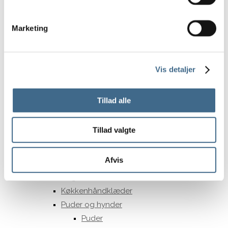
15 cm.
Opbevaring
Marketing
Kurve
Potter og krukker
Underskåle Berit
Vis detaljer
35 cm
Bergs Potter – Julie
Tillad alle
Bergs Potter – Modena
Bergs Potter – Hoff
Tillad valgte
Potter
Underskåle
Afvis
Tekstiler
Duge
Køkkenhåndklæder
Puder og hynder
Puder