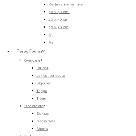
Refleksfrie rammer
30 x 40 cm.
40 x 50 cm
50 x 70 cm
A3
A4
Tøj og Fodtøj
Overdele
Bluser
Jakker og veste
Skjorter
Toppe
Trøjer
Underdele
Bukser
Nederdele
Shorts