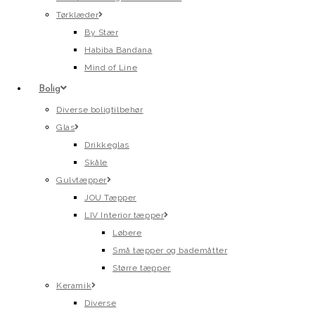
Tørklæder
By Stær
Habiba Bandana
Mind of Line
Bolig
Diverse boligtilbehør
Glas
Drikkeglas
Skåle
Gulvtæpper
JOU Tæpper
LIV Interior tæpper
Løbere
Små tæpper og bademåtter
Større tæpper
Keramik
Diverse