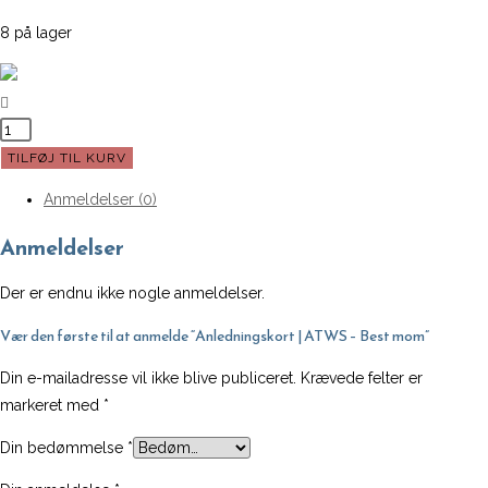
8 på lager
Anledningskort
|
TILFØJ TIL KURV
ATWS
Anmeldelser (0)
-
Best
Anmeldelser
mom
antal
Der er endnu ikke nogle anmeldelser.
Vær den første til at anmelde “Anledningskort | ATWS – Best mom”
Din e-mailadresse vil ikke blive publiceret.
Krævede felter er
markeret med
*
Din bedømmelse
*