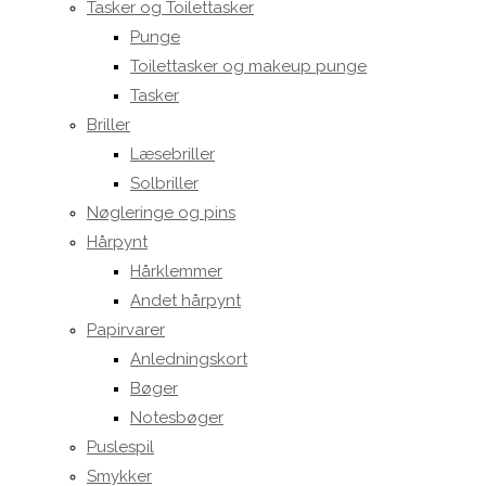
Tasker og Toilettasker
Punge
Toilettasker og makeup punge
Tasker
Briller
Læsebriller
Solbriller
Nøgleringe og pins
Hårpynt
Hårklemmer
Andet hårpynt
Papirvarer
Anledningskort
Bøger
Notesbøger
Puslespil
Smykker