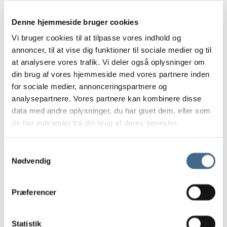
Andre kopper
Lysestager
Denne hjemmeside bruger cookies
Skåle, Fade og Tallerkener
Vi bruger cookies til at tilpasse vores indhold og
Lys og lamper
annoncer, til at vise dig funktioner til sociale medier og til
Bordlamper
at analysere vores trafik. Vi deler også oplysninger om
din brug af vores hjemmeside med vores partnere inden
Loftrosetter
for sociale medier, annonceringspartnere og
Vægrosetter
analysepartnere. Vores partnere kan kombinere disse
Lysestager
data med andre oplysninger, du har givet dem, eller som
Stearinlys
de har indsamlet fra din brug af deres tjenester.
Ester & Erik 32 cm.
Ester & Erik 42 cm.
Samtykkevalg
LED lys
Nødvendig
LED stagelys
30 cm.
Præferencer
40 cm.
LED bloklys
Statistik
10 cm.