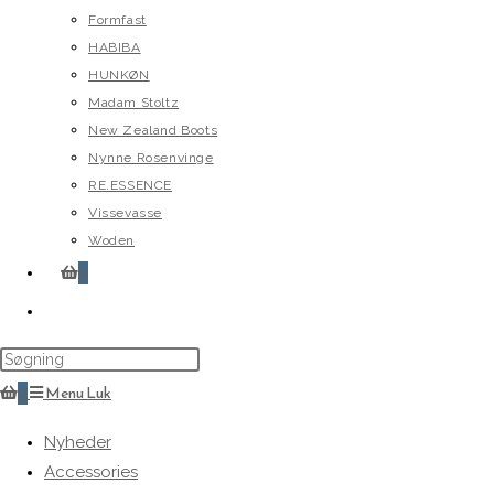
Formfast
HABIBA
HUNKØN
Madam Stoltz
New Zealand Boots
Nynne Rosenvinge
RE.ESSENCE
Vissevasse
Woden
0
Toggle
website
search
0
Menu
Luk
Nyheder
Accessories