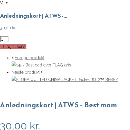
Valgt:
Anledningskort | ATWS -…
30,00
kr.
Anledningskort
|
Tilføj til kurv
ATWS
Forrige produkt
-
Best
Næste produkt
mom
antal
Anledningskort | ATWS – Best mom
30,00
kr.