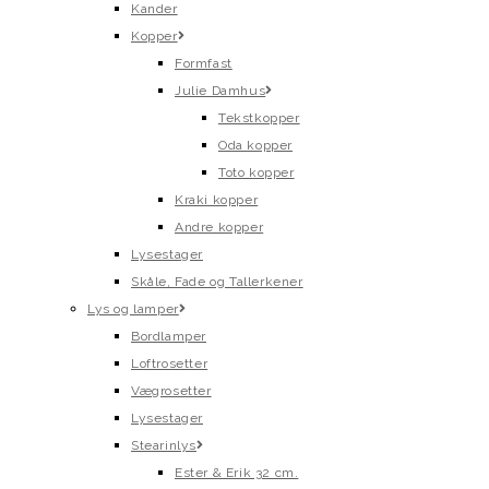
Kander
Kopper
Formfast
Julie Damhus
Tekstkopper
Oda kopper
Toto kopper
Kraki kopper
Andre kopper
Lysestager
Skåle, Fade og Tallerkener
Lys og lamper
Bordlamper
Loftrosetter
Vægrosetter
Lysestager
Stearinlys
Ester & Erik 32 cm.