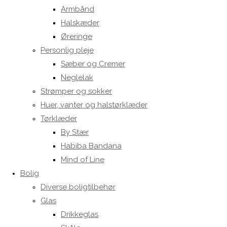
Armbånd
Halskæder
Øreringe
Personlig pleje
Sæber og Cremer
Neglelak
Strømper og sokker
Huer, vanter og halstørklæder
Tørklæder
By Stær
Habiba Bandana
Mind of Line
Bolig
Diverse boligtilbehør
Glas
Drikkeglas