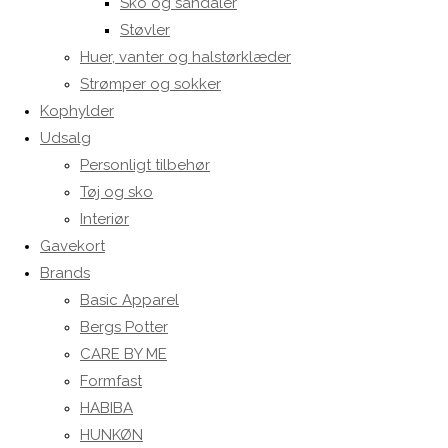
Sko og sandaler
Støvler
Huer, vanter og halstørklæder
Strømper og sokker
Kophylder
Udsalg
Personligt tilbehør
Tøj og sko
Interiør
Gavekort
Brands
Basic Apparel
Bergs Potter
CARE BY ME
Formfast
HABIBA
HUNKØN