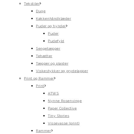
Tekstiler
Duge
Køkkenhåndklæder
Puder og hynder
Puder
Pudefyld
Sengetæpper
Tehætter
Tæpper og plaider
Viskestykker og grydelapper
Print og Rammer
Print
ATWS
Nynne Rosenvinge
Paper Collective
Tiny Stories
Vissevasse (print)
Rammer