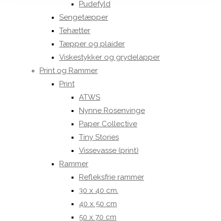
Pudefyld
Sengetæpper
Tehætter
Tæpper og plaider
Viskestykker og grydelapper
Print og Rammer
Print
ATWS
Nynne Rosenvinge
Paper Collective
Tiny Stories
Vissevasse (print)
Rammer
Refleksfrie rammer
30 x 40 cm.
40 x 50 cm
50 x 70 cm