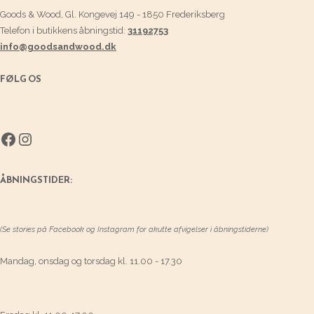
Goods & Wood, Gl. Kongevej 149 - 1850 Frederiksberg
Telefon i butikkens åbningstid:
31192753
info@goodsandwood.dk
FØLG OS
Facebook
Instagram
ÅBNINGSTIDER:
(Se stories på Facebook og Instagram for akutte afvigelser i åbningstiderne)
Mandag, onsdag og torsdag kl. 11.00 - 17.30