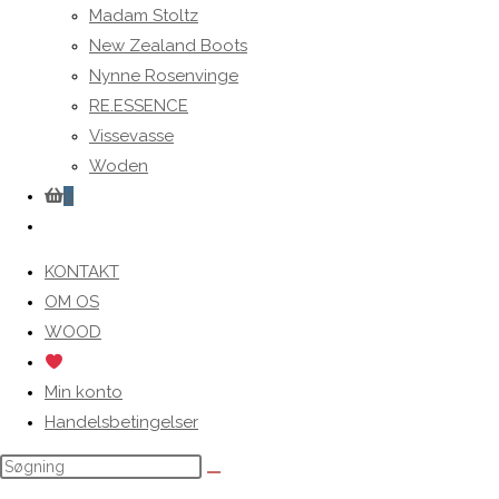
Madam Stoltz
New Zealand Boots
Nynne Rosenvinge
RE.ESSENCE
Vissevasse
Woden
0
Toggle
website
KONTAKT
search
OM OS
WOOD
Min konto
Handelsbetingelser