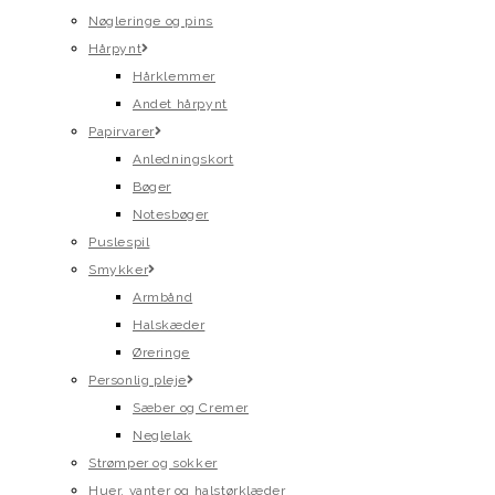
Nøgleringe og pins
Hårpynt
Hårklemmer
Andet hårpynt
Papirvarer
Anledningskort
Bøger
Notesbøger
Puslespil
Smykker
Armbånd
Halskæder
Øreringe
Personlig pleje
Sæber og Cremer
Neglelak
Strømper og sokker
Huer, vanter og halstørklæder