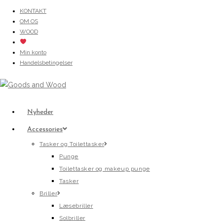
Skip
KONTAKT
OM OS
to
WOOD
content
Min konto
Handelsbetingelser
Nyheder
Accessories
Tasker og Toilettasker
Punge
Toilettasker og makeup punge
Tasker
Briller
Læsebriller
Solbriller