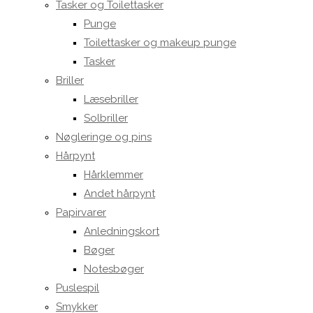
Tasker og Toilettasker
Punge
Toilettasker og makeup punge
Tasker
Briller
Læsebriller
Solbriller
Nøgleringe og pins
Hårpynt
Hårklemmer
Andet hårpynt
Papirvarer
Anledningskort
Bøger
Notesbøger
Puslespil
Smykker