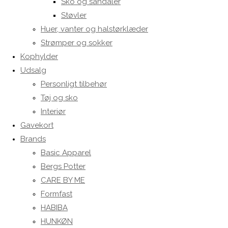
Sko og sandaler
Støvler
Huer, vanter og halstørklæder
Strømper og sokker
Kophylder
Udsalg
Personligt tilbehør
Tøj og sko
Interiør
Gavekort
Brands
Basic Apparel
Bergs Potter
CARE BY ME
Formfast
HABIBA
HUNKØN