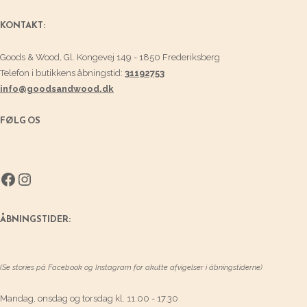
KONTAKT:
Goods & Wood, Gl. Kongevej 149 - 1850 Frederiksberg
Telefon i butikkens åbningstid:
31192753
info@goodsandwood.dk
FØLG OS
Facebook
Instagram
ÅBNINGSTIDER:
(Se stories på Facebook og Instagram for akutte afvigelser i åbningstiderne)
Mandag, onsdag og torsdag kl. 11.00 - 17.30