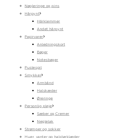
Nøgleringe og pins
Hårpynt
Hårklemmer
Andet hårpynt
Papirvarer
Anledningskort
Bøger
Notesbøger
Puslespil
Smykker
Armbånd
Halskæder
Øreringe
Personlig pleje
Sæber og Cremer
Neglelak
Strømper og sokker
Huer, vanter og halstørklæder