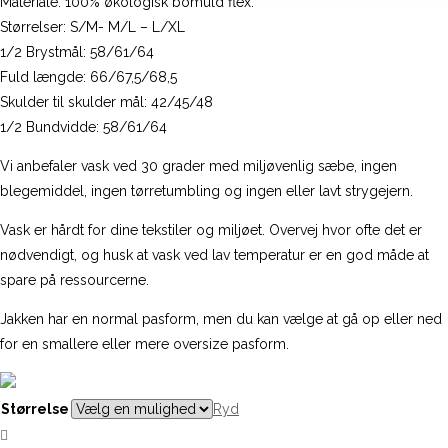
Materiale: 100% økologisk bomuld flex.
1.800,00 kr..
1.260
Størrelser: S/M- M/L – L/XL
1/2 Brystmål: 58/61/64
Fuld længde: 66/67,5/68,5
Skulder til skulder mål: 42/45/48
1/2 Bundvidde: 58/61/64
Vi anbefaler vask ved 30 grader med miljøvenlig sæbe, ingen
blegemiddel, ingen tørretumbling og ingen eller lavt strygejern.
Vask er hårdt for dine tekstiler og miljøet. Overvej hvor ofte det er
nødvendigt, og husk at vask ved lav temperatur er en god måde at
spare på ressourcerne.
Jakken har en normal pasform, men du kan vælge at gå op eller ned
for en smallere eller mere oversize pasform.
Størrelse
Ryd