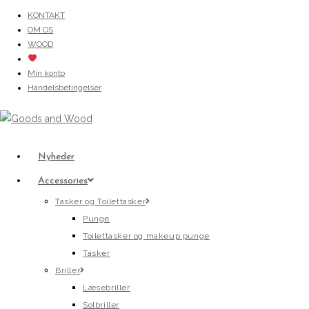
Skip
KONTAKT
OM OS
to
WOOD
content
Min konto
Handelsbetingelser
Nyheder
Accessories
Tasker og Toilettasker
Punge
Toilettasker og makeup punge
Tasker
Briller
Læsebriller
Solbriller