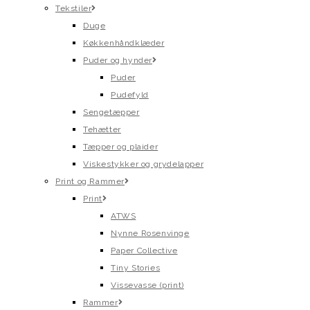
Tekstiler
Duge
Køkkenhåndklæder
Puder og hynder
Puder
Pudefyld
Sengetæpper
Tehætter
Tæpper og plaider
Viskestykker og grydelapper
Print og Rammer
Print
ATWS
Nynne Rosenvinge
Paper Collective
Tiny Stories
Vissevasse (print)
Rammer