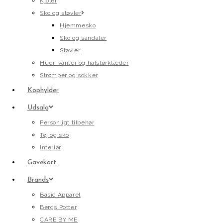
Kjoler
Sko og støvler
Hjemmesko
Sko og sandaler
Støvler
Huer, vanter og halstørklæder
Strømper og sokker
Kophylder
Udsalg
Personligt tilbehør
Tøj og sko
Interiør
Gavekort
Brands
Basic Apparel
Bergs Potter
CARE BY ME