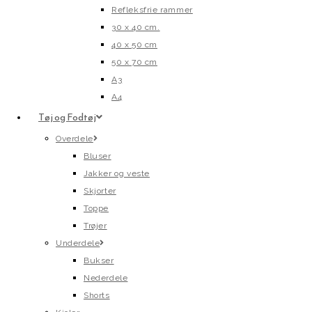
Refleksfrie rammer
30 x 40 cm.
40 x 50 cm
50 x 70 cm
A3
A4
Tøj og Fodtøj
Overdele
Bluser
Jakker og veste
Skjorter
Toppe
Trøjer
Underdele
Bukser
Nederdele
Shorts