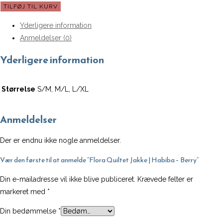
Flora
TILFØJ TIL KURV
Quiltet
Yderligere information
Jakke
Anmeldelser (0)
|
Habiba
Yderligere information
-
Berry
Størrelse
S/M, M/L, L/XL
antal
Anmeldelser
Der er endnu ikke nogle anmeldelser.
Vær den første til at anmelde “Flora Quiltet Jakke | Habiba – Berry”
Din e-mailadresse vil ikke blive publiceret.
Krævede felter er
markeret med
*
Din bedømmelse
*