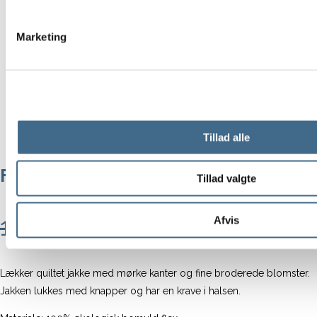
Marketing
Tillad alle
Flora Quiltet Jakke | Habiba – Berry
Tillad valgte
Den
Den
1.800,00
kr.
1.260,00
kr.
Afvis
oprindelige
aktu
pris
pris
Lækker quiltet jakke med mørke kanter og fine broderede blomster.
Jakken lukkes med knapper og har en krave i halsen.
var:
er: