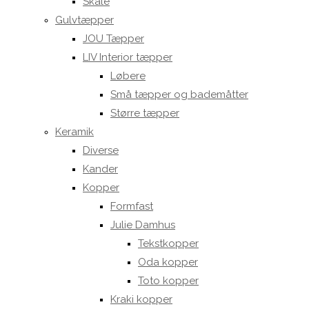
Skåle
Gulvtæpper
JOU Tæpper
LIV Interior tæpper
Løbere
Små tæpper og bademåtter
Større tæpper
Keramik
Diverse
Kander
Kopper
Formfast
Julie Damhus
Tekstkopper
Oda kopper
Toto kopper
Kraki kopper