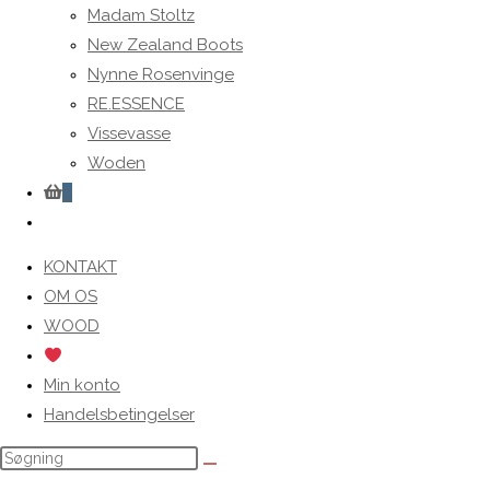
Madam Stoltz
New Zealand Boots
Nynne Rosenvinge
RE.ESSENCE
Vissevasse
Woden
0
Toggle
website
KONTAKT
search
OM OS
WOOD
Min konto
Handelsbetingelser