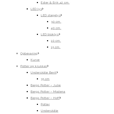
Ester & Erik 42 cm.
LED lys
LED stagelys
30 cm.
40 cm.
LED bloklys
10 cm.
15 cm.
Opbevaring
Kurve
Potter og krukker
Underskåle Berit
35 cm
Bergs Potter – Julie
Bergs Potter – Modena
Bergs Potter – Hoff
Potter
Underskåle