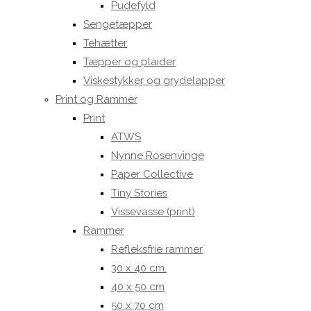
Pudefyld
Sengetæpper
Tehætter
Tæpper og plaider
Viskestykker og grydelapper
Print og Rammer
Print
ATWS
Nynne Rosenvinge
Paper Collective
Tiny Stories
Vissevasse (print)
Rammer
Refleksfrie rammer
30 x 40 cm.
40 x 50 cm
50 x 70 cm