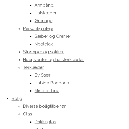
Armbånd
Halskæder
Øreringe
Personlig pleje
Sæber og Cremer
Neglelak
Strømper og sokker
Huer, vanter og halstørklæder
Tørklæder
By Stær
Habiba Bandana
Mind of Line
Bolig
Diverse boligtilbehør
Glas
Drikkeglas