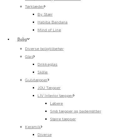
Tørklæder
By Stær
Habiba Bandana
Mind of Line
Bolig
Diverse boligtilbehør
Glas
Drikkeglas
Skåle
Gulvtæpper
JOU Tæpper
LIV Interior tæpper
Løbere
Små tæpper og bademåtter
Større tæpper
Keramik
Diverse