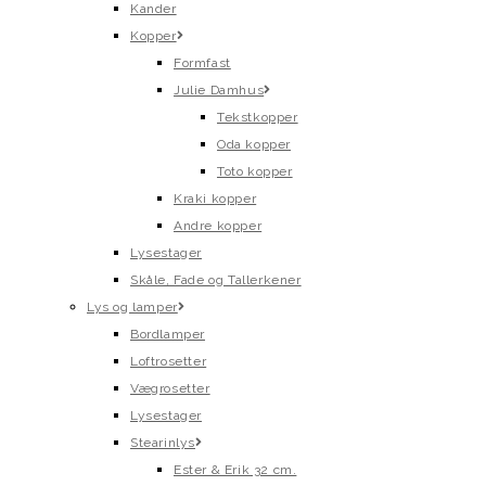
Kander
Kopper
Formfast
Julie Damhus
Tekstkopper
Oda kopper
Toto kopper
Kraki kopper
Andre kopper
Lysestager
Skåle, Fade og Tallerkener
Lys og lamper
Bordlamper
Loftrosetter
Vægrosetter
Lysestager
Stearinlys
Ester & Erik 32 cm.