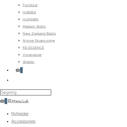
Formfast
HABIBA
HUNKØN
Madam Stoltz
New Zealand Boots
Nynne Rosenvinge
RE.ESSENCE
Vissevasse
Woden
0
Toggle
website
search
0
Menu
Luk
Nyheder
Accessories