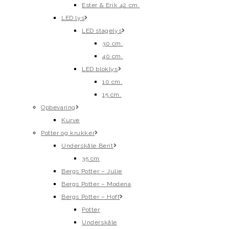
Ester & Erik 42 cm.
LED lys
LED stagelys
30 cm.
40 cm.
LED bloklys
10 cm.
15 cm.
Opbevaring
Kurve
Potter og krukker
Underskåle Berit
35 cm
Bergs Potter – Julie
Bergs Potter – Modena
Bergs Potter – Hoff
Potter
Underskåle