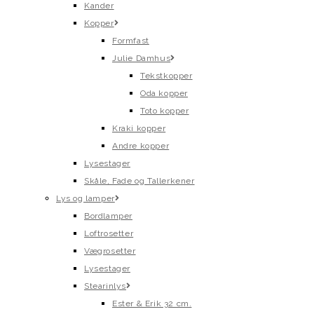
Kander
Kopper
Formfast
Julie Damhus
Tekstkopper
Oda kopper
Toto kopper
Kraki kopper
Andre kopper
Lysestager
Skåle, Fade og Tallerkener
Lys og lamper
Bordlamper
Loftrosetter
Vægrosetter
Lysestager
Stearinlys
Ester & Erik 32 cm.