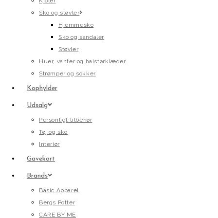
Kjoler
Sko og støvler
Hjemmesko
Sko og sandaler
Støvler
Huer, vanter og halstørklæder
Strømper og sokker
Kophylder
Udsalg
Personligt tilbehør
Tøj og sko
Interiør
Gavekort
Brands
Basic Apparel
Bergs Potter
CARE BY ME