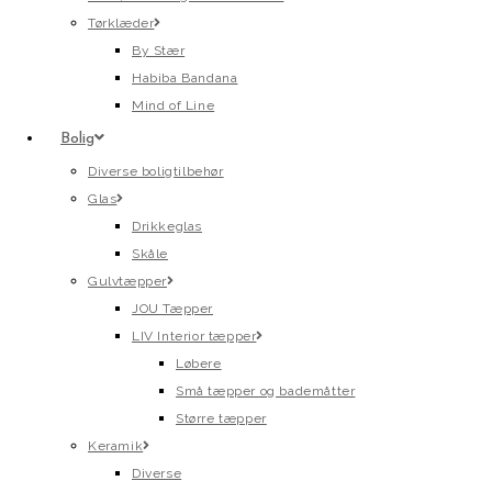
Tørklæder
By Stær
Habiba Bandana
Mind of Line
Bolig
Diverse boligtilbehør
Glas
Drikkeglas
Skåle
Gulvtæpper
JOU Tæpper
LIV Interior tæpper
Løbere
Små tæpper og bademåtter
Større tæpper
Keramik
Diverse