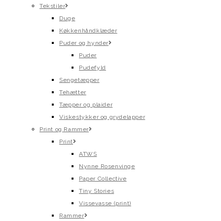
Tekstiler
Duge
Køkkenhåndklæder
Puder og hynder
Puder
Pudefyld
Sengetæpper
Tehætter
Tæpper og plaider
Viskestykker og grydelapper
Print og Rammer
Print
ATWS
Nynne Rosenvinge
Paper Collective
Tiny Stories
Vissevasse (print)
Rammer