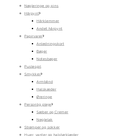
Nøgleringe og pins
Hårpynt
Hårklemmer
Andet hårpynt
Papirvarer
Anledningskort
Bøger
Notesbøger
Puslespil
Smykker
Armbånd
Halskæder
Øreringe
Personlig pleje
Sæber og Cremer
Neglelak
Strømper og sokker
Huer, vanter og halstørklæder