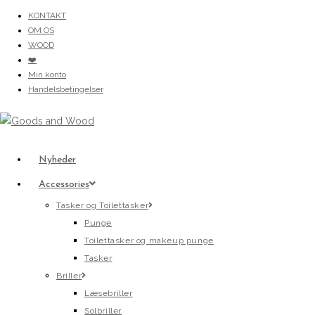
Skip
KONTAKT
OM OS
to
WOOD
content
❤️
Min konto
Handelsbetingelser
Nyheder
Accessories
Tasker og Toilettasker
Punge
Toilettasker og makeup punge
Tasker
Briller
Læsebriller
Solbriller