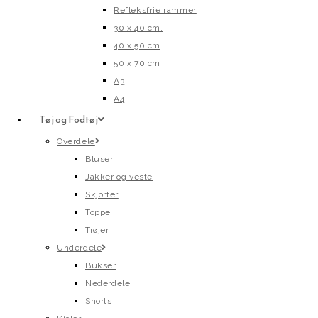
Refleksfrie rammer
30 x 40 cm.
40 x 50 cm
50 x 70 cm
A3
A4
Tøj og Fodtøj
Overdele
Bluser
Jakker og veste
Skjorter
Toppe
Trøjer
Underdele
Bukser
Nederdele
Shorts