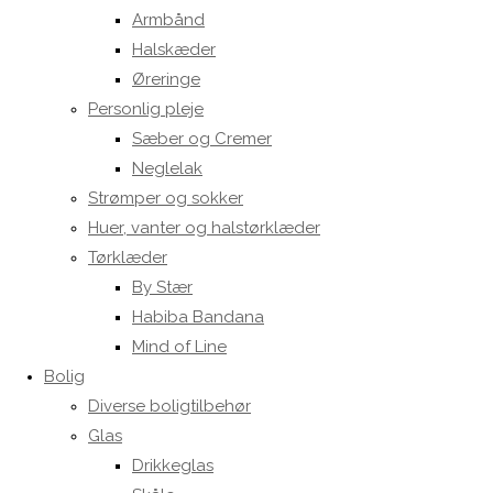
Armbånd
Halskæder
Øreringe
Personlig pleje
Sæber og Cremer
Neglelak
Strømper og sokker
Huer, vanter og halstørklæder
Tørklæder
By Stær
Habiba Bandana
Mind of Line
Bolig
Diverse boligtilbehør
Glas
Drikkeglas