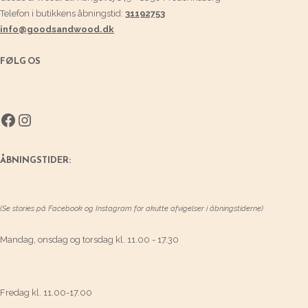
Telefon i butikkens åbningstid:
31192753
info@goodsandwood.dk
FØLG OS
Facebook
Instagram
ÅBNINGSTIDER:
(Se stories på Facebook og Instagram for akutte afvigelser i åbningstiderne)
Mandag, onsdag og torsdag kl. 11.00 - 17.30
Fredag kl. 11.00-17.00