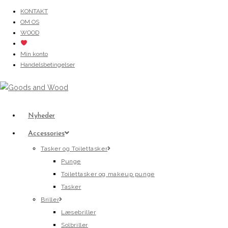
Skip
KONTAKT
OM OS
to
WOOD
content
Min konto
Handelsbetingelser
Nyheder
Accessories
Tasker og Toilettasker
Punge
Toilettasker og makeup punge
Tasker
Briller
Læsebriller
Solbriller