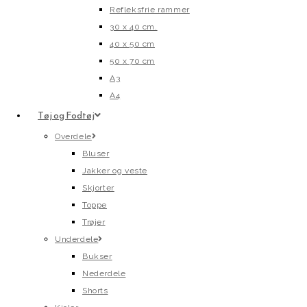
Refleksfrie rammer
30 x 40 cm.
40 x 50 cm
50 x 70 cm
A3
A4
Tøj og Fodtøj
Overdele
Bluser
Jakker og veste
Skjorter
Toppe
Trøjer
Underdele
Bukser
Nederdele
Shorts