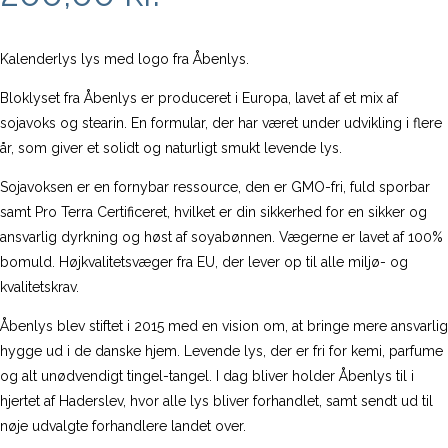
Kalenderlys lys med logo fra Åbenlys.
Bloklyset fra Åbenlys er produceret i Europa, lavet af et mix af
sojavoks og stearin. En formular, der har været under udvikling i flere
år, som giver et solidt og naturligt smukt levende lys.
Sojavoksen er en fornybar ressource, den er GMO-fri, fuld sporbar
samt Pro Terra Certificeret, hvilket er din sikkerhed for en sikker og
ansvarlig dyrkning og høst af soyabønnen. Vægerne er lavet af 100%
bomuld. Højkvalitetsvæger fra EU, der lever op til alle miljø- og
kvalitetskrav.
Åbenlys blev stiftet i 2015 med en vision om, at bringe mere ansvarlig
hygge ud i de danske hjem. Levende lys, der er fri for kemi, parfume
og alt unødvendigt tingel-tangel. I dag bliver holder Åbenlys til i
hjertet af Haderslev, hvor alle lys bliver forhandlet, samt sendt ud til
nøje udvalgte forhandlere landet over.