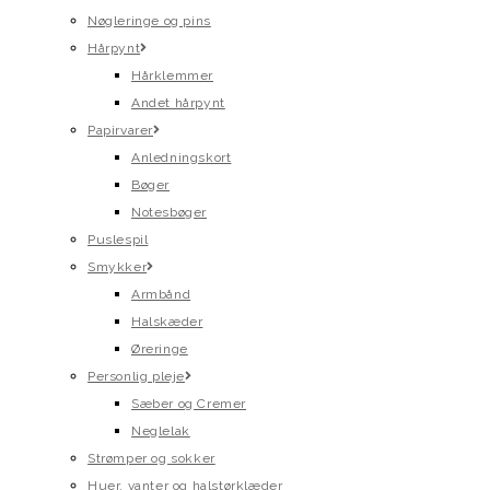
Nøgleringe og pins
Hårpynt
Hårklemmer
Andet hårpynt
Papirvarer
Anledningskort
Bøger
Notesbøger
Puslespil
Smykker
Armbånd
Halskæder
Øreringe
Personlig pleje
Sæber og Cremer
Neglelak
Strømper og sokker
Huer, vanter og halstørklæder