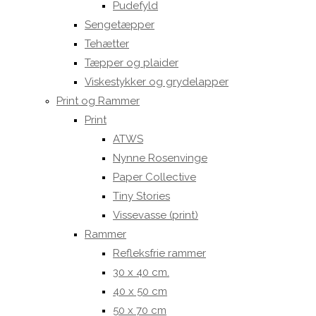
Pudefyld
Sengetæpper
Tehætter
Tæpper og plaider
Viskestykker og grydelapper
Print og Rammer
Print
ATWS
Nynne Rosenvinge
Paper Collective
Tiny Stories
Vissevasse (print)
Rammer
Refleksfrie rammer
30 x 40 cm.
40 x 50 cm
50 x 70 cm