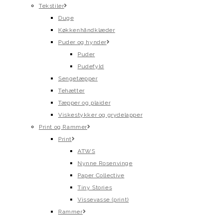
Tekstiler
Duge
Køkkenhåndklæder
Puder og hynder
Puder
Pudefyld
Sengetæpper
Tehætter
Tæpper og plaider
Viskestykker og grydelapper
Print og Rammer
Print
ATWS
Nynne Rosenvinge
Paper Collective
Tiny Stories
Vissevasse (print)
Rammer