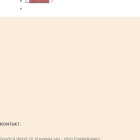
Læs mere
KONTAKT:
Goods & Wood, Gl. Kongevej 149 - 1850 Frederiksberg