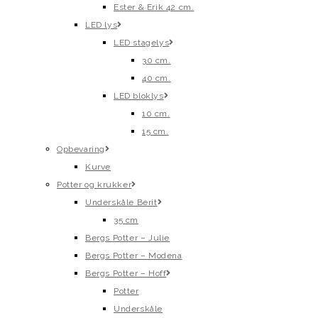
Ester & Erik 42 cm.
LED lys
LED stagelys
30 cm.
40 cm.
LED bloklys
10 cm.
15 cm.
Opbevaring
Kurve
Potter og krukker
Underskåle Berit
35 cm
Bergs Potter – Julie
Bergs Potter – Modena
Bergs Potter – Hoff
Potter
Underskåle