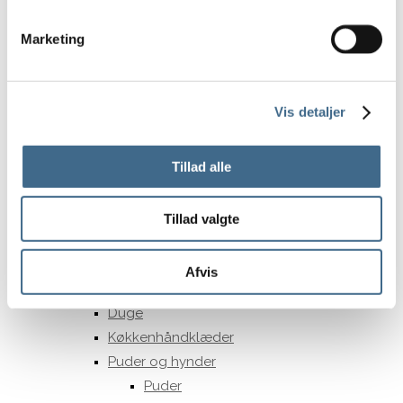
15 cm.
Marketing
Opbevaring
Kurve
Potter og krukker
Vis detaljer
Underskåle Berit
35 cm
Tillad alle
Bergs Potter – Julie
Bergs Potter – Modena
Bergs Potter – Hoff
Tillad valgte
Potter
Underskåle
Afvis
Tekstiler
Duge
Køkkenhåndklæder
Puder og hynder
Puder