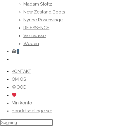
Madam Stoltz
New Zealand Boots
Nynne Rosenvinge
RE.ESSENCE
Vissevasse
Woden
0
Toggle
website
KONTAKT
search
OM OS
WOOD
Min konto
Handelsbetingelser