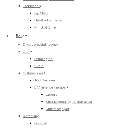
Tørklæder
By Stær
Habiba Bandana
Mind of Line
Bolig
Diverse boligtilbehør
Glas
Drikkeglas
Skåle
Gulvtæpper
JOU Tæpper
LIV Interior tæpper
Løbere
Små tæpper og bademåtter
Større tæpper
Keramik
Diverse