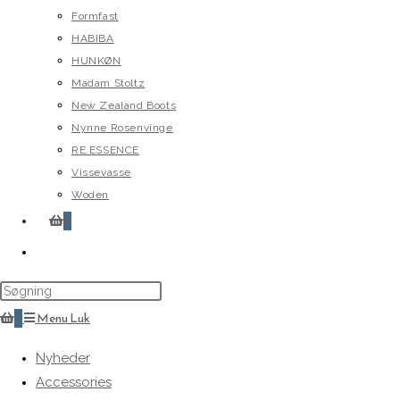
Formfast
HABIBA
HUNKØN
Madam Stoltz
New Zealand Boots
Nynne Rosenvinge
RE.ESSENCE
Vissevasse
Woden
0
Toggle
website
search
0
Menu
Luk
Nyheder
Accessories