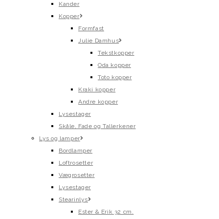
Kander
Kopper
Formfast
Julie Damhus
Tekstkopper
Oda kopper
Toto kopper
Kraki kopper
Andre kopper
Lysestager
Skåle, Fade og Tallerkener
Lys og lamper
Bordlamper
Loftrosetter
Vægrosetter
Lysestager
Stearinlys
Ester & Erik 32 cm.