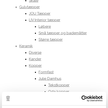
Skåle
Gulvtæpper
JOU Tæpper
LIV Interior tæpper
Løbere
Små tæpper og bademåtter
Større tæpper
Keramik
Diverse
Kander
Kopper
Formfast
Julie Damhus
Tekstkopper
Oda kopper
Toto kopper
Kraki kopper