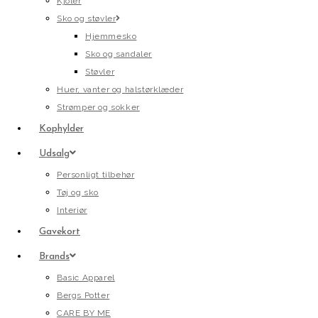
Kjoler
Sko og støvler
Hjemmesko
Sko og sandaler
Støvler
Huer, vanter og halstørklæder
Strømper og sokker
Kophylder
Udsalg
Personligt tilbehør
Tøj og sko
Interiør
Gavekort
Brands
Basic Apparel
Bergs Potter
CARE BY ME