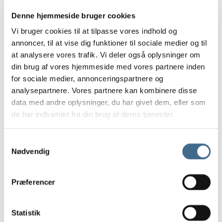
Andre kopper
Denne hjemmeside bruger cookies
Lysestager
Vi bruger cookies til at tilpasse vores indhold og
Skåle, Fade og Tallerkener
annoncer, til at vise dig funktioner til sociale medier og til
Lys og lamper
at analysere vores trafik. Vi deler også oplysninger om
Bordlamper
din brug af vores hjemmeside med vores partnere inden
Loftrosetter
for sociale medier, annonceringspartnere og
Vægrosetter
analysepartnere. Vores partnere kan kombinere disse
Lysestager
data med andre oplysninger, du har givet dem, eller som
Stearinlys
de har indsamlet fra din brug af deres tjenester.
Ester & Erik 32 cm.
Ester & Erik 42 cm.
Samtykkevalg
Nødvendig
LED lys
LED stagelys
30 cm.
Præferencer
40 cm.
LED bloklys
Statistik
10 cm.