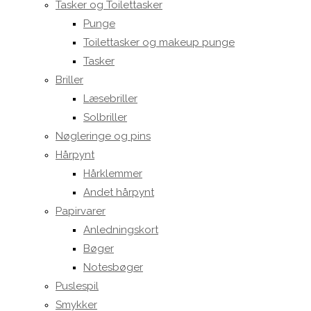
Tasker og Toilettasker
Punge
Toilettasker og makeup punge
Tasker
Briller
Læsebriller
Solbriller
Nøgleringe og pins
Hårpynt
Hårklemmer
Andet hårpynt
Papirvarer
Anledningskort
Bøger
Notesbøger
Puslespil
Smykker