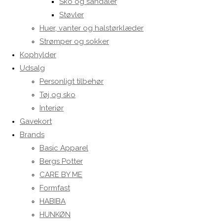
Sko og sandaler
Støvler
Huer, vanter og halstørklæder
Strømper og sokker
Kophylder
Udsalg
Personligt tilbehør
Tøj og sko
Interiør
Gavekort
Brands
Basic Apparel
Bergs Potter
CARE BY ME
Formfast
HABIBA
HUNKØN