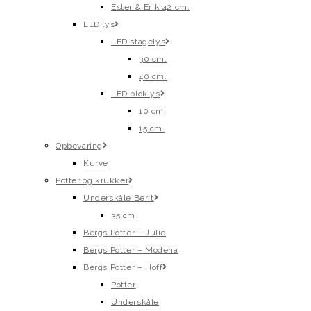
Ester & Erik 42 cm.
LED lys
LED stagelys
30 cm.
40 cm.
LED bloklys
10 cm.
15 cm.
Opbevaring
Kurve
Potter og krukker
Underskåle Berit
35 cm
Bergs Potter – Julie
Bergs Potter – Modena
Bergs Potter – Hoff
Potter
Underskåle