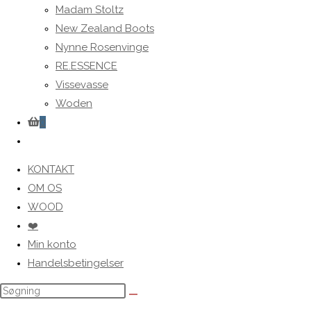
Madam Stoltz
New Zealand Boots
Nynne Rosenvinge
RE.ESSENCE
Vissevasse
Woden
0
Toggle
website
KONTAKT
search
OM OS
WOOD
❤️
Min konto
Handelsbetingelser