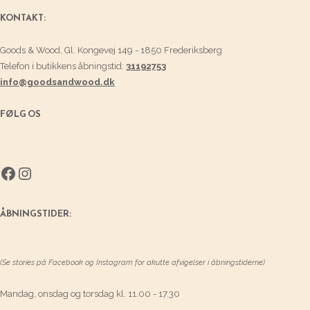
KONTAKT:
Goods & Wood, Gl. Kongevej 149 - 1850 Frederiksberg
Telefon i butikkens åbningstid:
31192753
info@goodsandwood.dk
FØLG OS
Facebook
Instagram
ÅBNINGSTIDER:
(Se stories på Facebook og Instagram for akutte afvigelser i åbningstiderne)
Mandag, onsdag og torsdag kl. 11.00 - 17.30