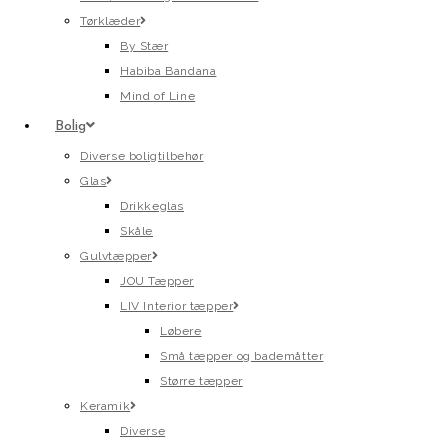
Tørklæder
By Stær
Habiba Bandana
Mind of Line
Bolig
Diverse boligtilbehør
Glas
Drikkeglas
Skåle
Gulvtæpper
JOU Tæpper
LIV Interior tæpper
Løbere
Små tæpper og bademåtter
Større tæpper
Keramik
Diverse