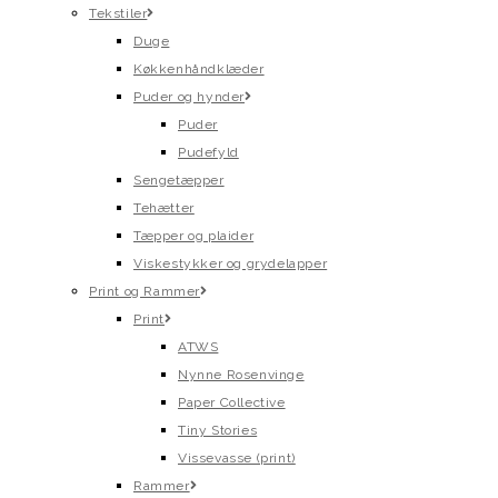
Tekstiler
Duge
Køkkenhåndklæder
Puder og hynder
Puder
Pudefyld
Sengetæpper
Tehætter
Tæpper og plaider
Viskestykker og grydelapper
Print og Rammer
Print
ATWS
Nynne Rosenvinge
Paper Collective
Tiny Stories
Vissevasse (print)
Rammer