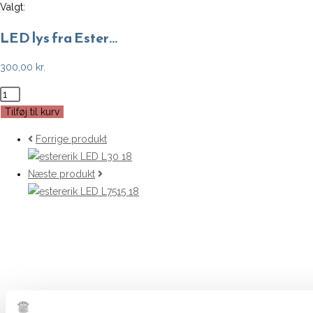
Valgt:
LED lys fra Ester…
300,00
kr.
LED
lys
Tilføj til kurv
fra
Forrige produkt
Ester
og
Næste produkt
Erik
2
stk.
-
Nougat
Note
antal