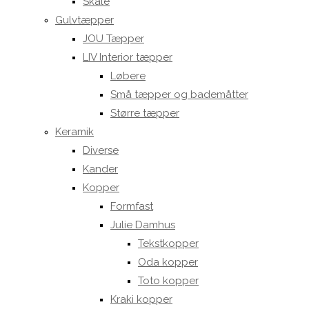
Skåle
Gulvtæpper
JOU Tæpper
LIV Interior tæpper
Løbere
Små tæpper og bademåtter
Større tæpper
Keramik
Diverse
Kander
Kopper
Formfast
Julie Damhus
Tekstkopper
Oda kopper
Toto kopper
Kraki kopper