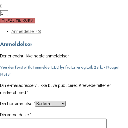
LED
lys
TILFØJ TIL KURV
fra
Anmeldelser (0)
Ester
og
Anmeldelser
Erik
2
Der er endnu ikke nogle anmeldelser.
stk.
Vær den første til at anmelde “LED lys fra Ester og Erik 2 stk. – Nougat
-
Note”
Nougat
Note
Din e-mailadresse vil ikke blive publiceret.
Krævede felter er
antal
markeret med
*
Din bedømmelse
*
Din anmeldelse
*