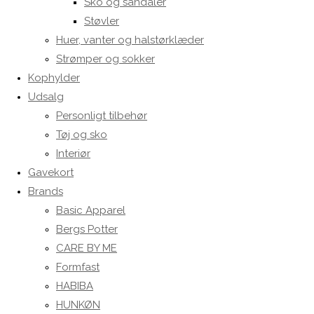
Sko og sandaler
Støvler
Huer, vanter og halstørklæder
Strømper og sokker
Kophylder
Udsalg
Personligt tilbehør
Tøj og sko
Interiør
Gavekort
Brands
Basic Apparel
Bergs Potter
CARE BY ME
Formfast
HABIBA
HUNKØN