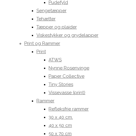
Pudefyld
Sengetæpper
Tehætter
Tæpper og plaider
Viskestykker og grydelapper
Print og Rammer
Print
ATWS
Nynne Rosenvinge
Paper Collective
Tiny Stories
Vissevasse (print)
Rammer
Refleksfrie rammer
30 x 40 cm.
40 x 50 cm
50 x 70 cm