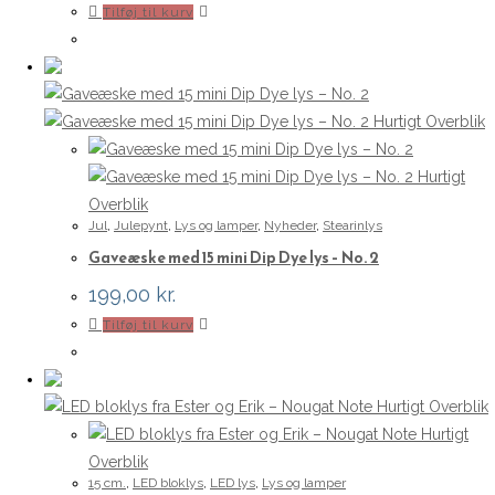
Tilføj til kurv
Hurtigt Overblik
Hurtigt
Overblik
Jul
,
Julepynt
,
Lys og lamper
,
Nyheder
,
Stearinlys
Gaveæske med 15 mini Dip Dye lys – No. 2
199,00
kr.
Tilføj til kurv
Hurtigt Overblik
Hurtigt
Overblik
15 cm.
,
LED bloklys
,
LED lys
,
Lys og lamper