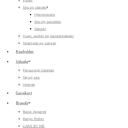
Kjoler
Sko og støvler
Hjemmesko
Sko og sandaler
Støvler
Huer, vanter og halstørklæder
Strømper og sokker
Kophylder
Udsalg
Personligt tilbehør
Tøj og sko
Interiør
Gavekort
Brands
Basic Apparel
Bergs Potter
CARE BY ME