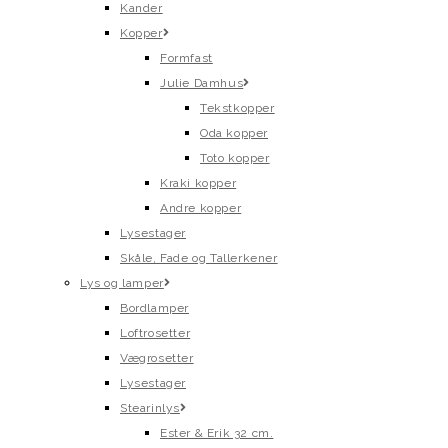
Kander
Kopper
Formfast
Julie Damhus
Tekstkopper
Oda kopper
Toto kopper
Kraki kopper
Andre kopper
Lysestager
Skåle, Fade og Tallerkener
Lys og lamper
Bordlamper
Loftrosetter
Vægrosetter
Lysestager
Stearinlys
Ester & Erik 32 cm.