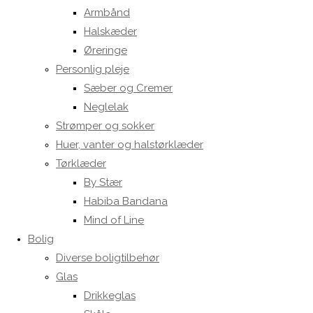
Armbånd
Halskæder
Øreringe
Personlig pleje
Sæber og Cremer
Neglelak
Strømper og sokker
Huer, vanter og halstørklæder
Tørklæder
By Stær
Habiba Bandana
Mind of Line
Bolig
Diverse boligtilbehør
Glas
Drikkeglas