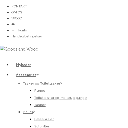
Skip
KONTAKT
OM OS
to
WOOD
content
❤️
Min konto
Handelsbetingelser
Nyheder
Accessories
Tasker og Toilettasker
Punge
Toilettasker og makeup punge
Tasker
Briller
Læsebriller
Solbriller