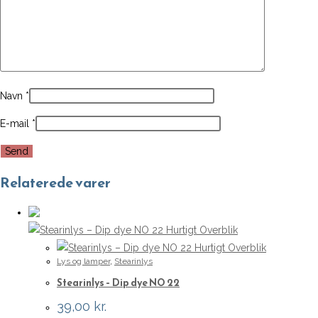
Navn
*
E-mail
*
Relaterede varer
Hurtigt Overblik
Hurtigt Overblik
Lys og lamper
,
Stearinlys
Stearinlys – Dip dye NO 22
39,00
kr.