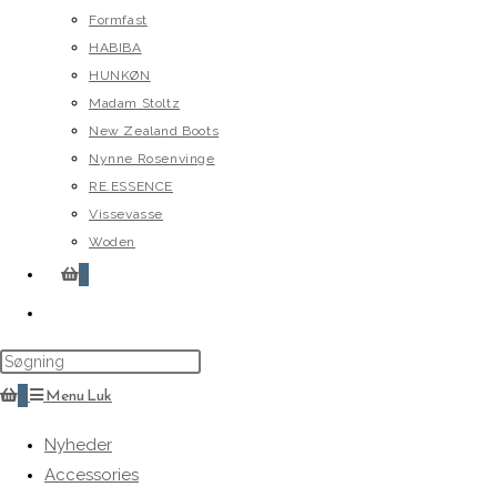
Formfast
HABIBA
HUNKØN
Madam Stoltz
New Zealand Boots
Nynne Rosenvinge
RE.ESSENCE
Vissevasse
Woden
0
Toggle
website
search
0
Menu
Luk
Nyheder
Accessories