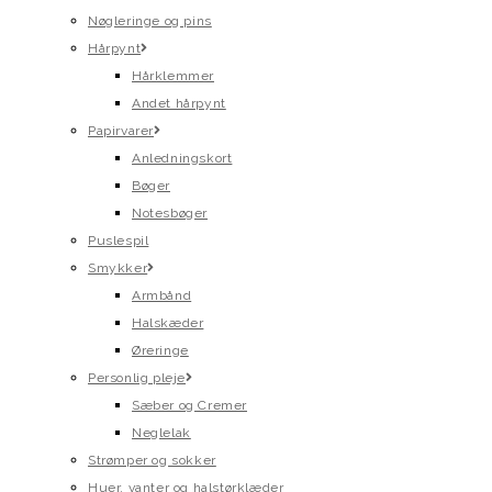
Nøgleringe og pins
Hårpynt
Hårklemmer
Andet hårpynt
Papirvarer
Anledningskort
Bøger
Notesbøger
Puslespil
Smykker
Armbånd
Halskæder
Øreringe
Personlig pleje
Sæber og Cremer
Neglelak
Strømper og sokker
Huer, vanter og halstørklæder