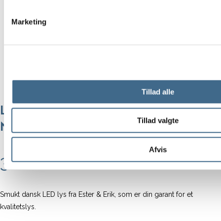
Marketing
Tillad alle
LED lys fra Ester og Erik 2 stk. –
Tillad valgte
Nougat Note
Afvis
300,00
kr.
Smukt dansk LED lys fra Ester & Erik, som er din garant for et
kvalitetslys.