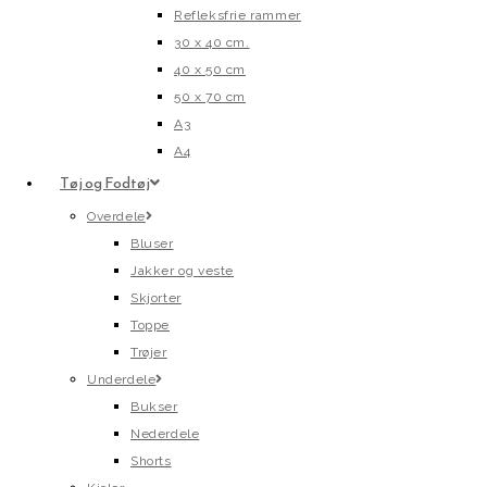
Refleksfrie rammer
30 x 40 cm.
40 x 50 cm
50 x 70 cm
A3
A4
Tøj og Fodtøj
Overdele
Bluser
Jakker og veste
Skjorter
Toppe
Trøjer
Underdele
Bukser
Nederdele
Shorts