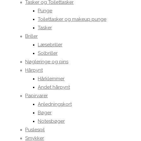
Tasker og Toilettasker
Punge
Toilettasker og makeup punge
Tasker
Briller
Læsebriller
Solbriller
Nøgleringe og pins
Hårpynt
Hårklemmer
Andet hårpynt
Papirvarer
Anledningskort
Bøger
Notesbøger
Puslespil
Smykker