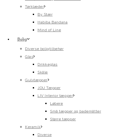
Tørklæder
By Stær
Habiba Bandana
Mind of Line
Bolig
Diverse boligtilbehør
Glas
Drikkeglas
Skåle
Gulvtæpper
JOU Tæpper
LIV Interior tæpper
Løbere
Små tæpper og bademåtter
Større tæpper
Keramik
Diverse