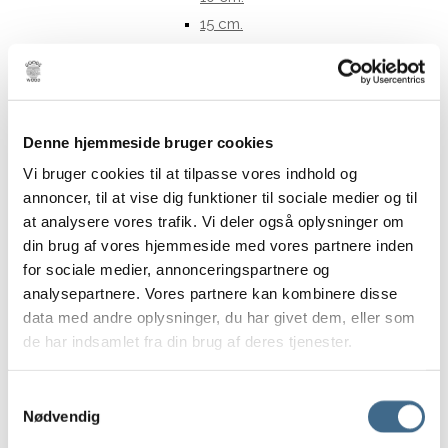
15 cm.
Opbevaring
Kurve
Potter og krukker
Underskåle Berit
Denne hjemmeside bruger cookies
35 cm
Vi bruger cookies til at tilpasse vores indhold og
Bergs Potter – Julie
annoncer, til at vise dig funktioner til sociale medier og til
Bergs Potter – Modena
at analysere vores trafik. Vi deler også oplysninger om
Bergs Potter – Hoff
din brug af vores hjemmeside med vores partnere inden
Potter
for sociale medier, annonceringspartnere og
analysepartnere. Vores partnere kan kombinere disse
Underskåle
data med andre oplysninger, du har givet dem, eller som
Tekstiler
de har indsamlet fra din brug af deres tjenester.
Duge
Køkkenhåndklæder
Samtykkevalg
Puder og hynder
Nødvendig
Puder