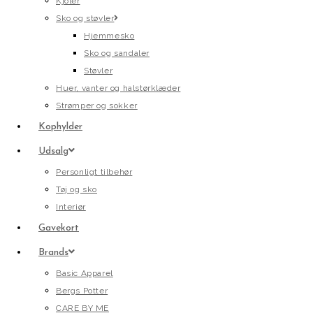
Kjoler
Sko og støvler
Hjemmesko
Sko og sandaler
Støvler
Huer, vanter og halstørklæder
Strømper og sokker
Kophylder
Udsalg
Personligt tilbehør
Tøj og sko
Interiør
Gavekort
Brands
Basic Apparel
Bergs Potter
CARE BY ME