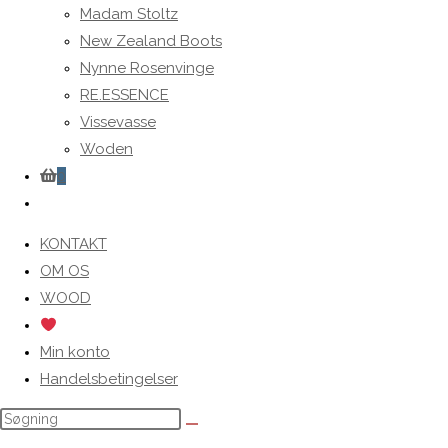
Madam Stoltz
New Zealand Boots
Nynne Rosenvinge
RE.ESSENCE
Vissevasse
Woden
0
Toggle
website
KONTAKT
search
OM OS
WOOD
Min konto
Handelsbetingelser