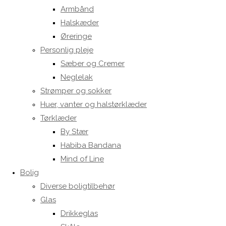
Armbånd
Halskæder
Øreringe
Personlig pleje
Sæber og Cremer
Neglelak
Strømper og sokker
Huer, vanter og halstørklæder
Tørklæder
By Stær
Habiba Bandana
Mind of Line
Bolig
Diverse boligtilbehør
Glas
Drikkeglas