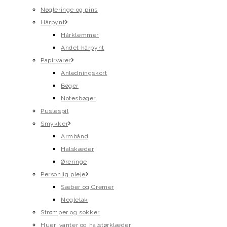
Nøgleringe og pins
Hårpynt
Hårklemmer
Andet hårpynt
Papirvarer
Anledningskort
Bøger
Notesbøger
Puslespil
Smykker
Armbånd
Halskæder
Øreringe
Personlig pleje
Sæber og Cremer
Neglelak
Strømper og sokker
Huer, vanter og halstørklæder