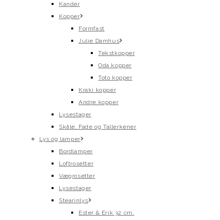
Kander
Kopper
Formfast
Julie Damhus
Tekstkopper
Oda kopper
Toto kopper
Kraki kopper
Andre kopper
Lysestager
Skåle, Fade og Tallerkener
Lys og lamper
Bordlamper
Loftrosetter
Vægrosetter
Lysestager
Stearinlys
Ester & Erik 32 cm.