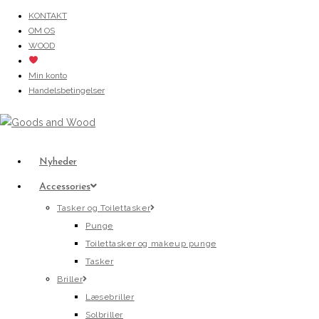
Skip
KONTAKT
OM OS
to
WOOD
content
Min konto
Handelsbetingelser
Nyheder
Accessories
Tasker og Toilettasker
Punge
Toilettasker og makeup punge
Tasker
Briller
Læsebriller
Solbriller