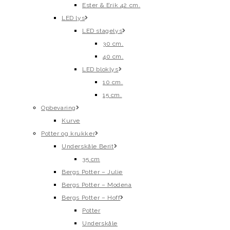
Ester & Erik 42 cm.
LED lys
LED stagelys
30 cm.
40 cm.
LED bloklys
10 cm.
15 cm.
Opbevaring
Kurve
Potter og krukker
Underskåle Berit
35 cm
Bergs Potter – Julie
Bergs Potter – Modena
Bergs Potter – Hoff
Potter
Underskåle