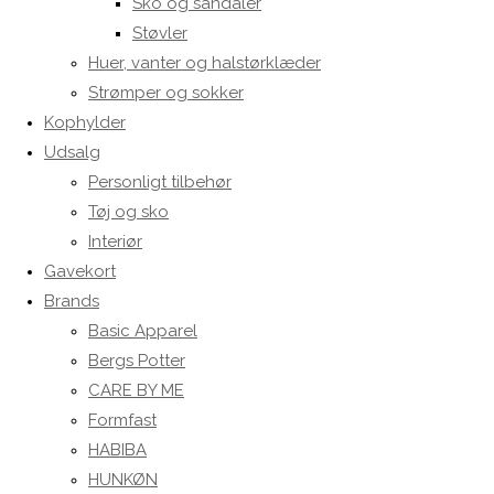
Sko og sandaler
Støvler
Huer, vanter og halstørklæder
Strømper og sokker
Kophylder
Udsalg
Personligt tilbehør
Tøj og sko
Interiør
Gavekort
Brands
Basic Apparel
Bergs Potter
CARE BY ME
Formfast
HABIBA
HUNKØN