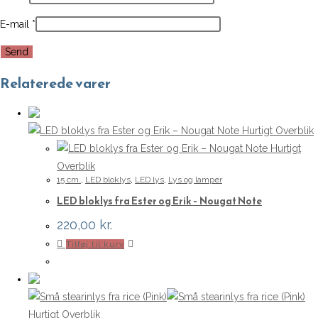
E-mail
*
Relaterede varer
Hurtigt Overblik
Hurtigt
Overblik
15 cm.
,
LED bloklys
,
LED lys
,
Lys og lamper
LED bloklys fra Ester og Erik – Nougat Note
220,00
kr.
Tilføj til kurv
Hurtigt Overblik