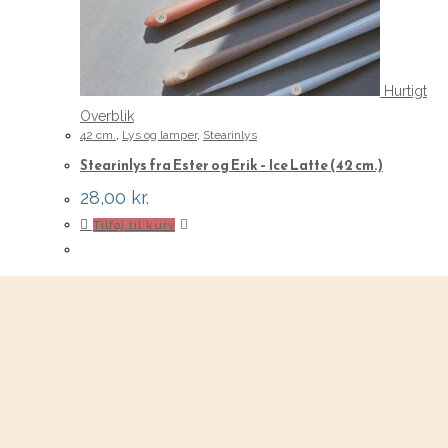
Hurtigt
Overblik
42 cm.
,
Lys og lamper
,
Stearinlys
Stearinlys fra Ester og Erik – Ice Latte (42 cm.)
28,00
kr.
Tilføj til kurv