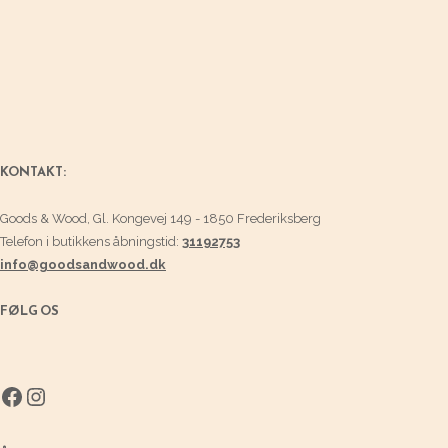
KONTAKT:
Goods & Wood, Gl. Kongevej 149 - 1850 Frederiksberg
Telefon i butikkens åbningstid:
31192753
info@goodsandwood.dk
FØLG OS
Facebook
Instagram