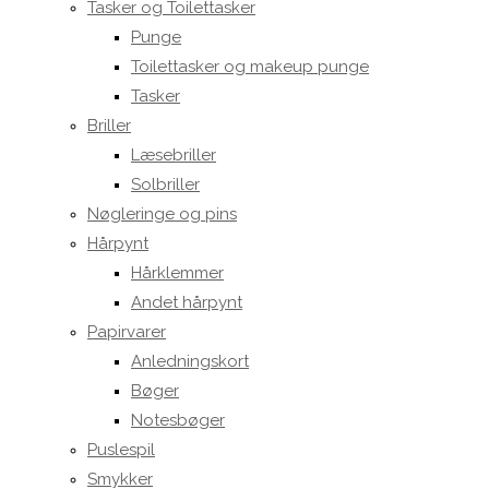
Tasker og Toilettasker
Punge
Toilettasker og makeup punge
Tasker
Briller
Læsebriller
Solbriller
Nøgleringe og pins
Hårpynt
Hårklemmer
Andet hårpynt
Papirvarer
Anledningskort
Bøger
Notesbøger
Puslespil
Smykker