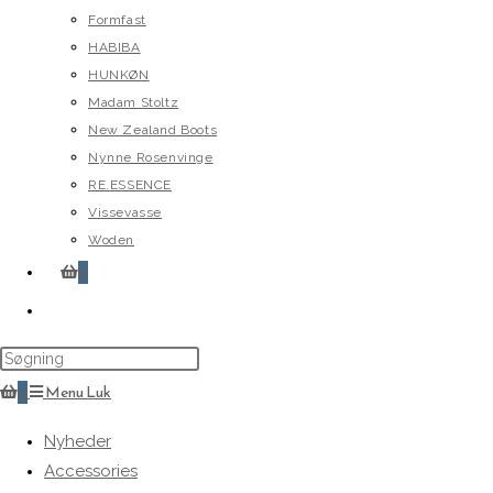
Formfast
HABIBA
HUNKØN
Madam Stoltz
New Zealand Boots
Nynne Rosenvinge
RE.ESSENCE
Vissevasse
Woden
0
Toggle
website
search
0
Menu
Luk
Nyheder
Accessories