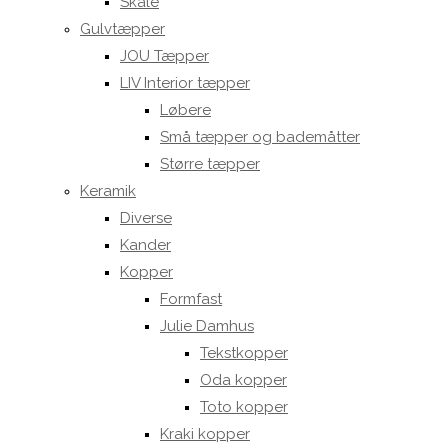
Skåle
Gulvtæpper
JOU Tæpper
LIV Interior tæpper
Løbere
Små tæpper og bademåtter
Større tæpper
Keramik
Diverse
Kander
Kopper
Formfast
Julie Damhus
Tekstkopper
Oda kopper
Toto kopper
Kraki kopper