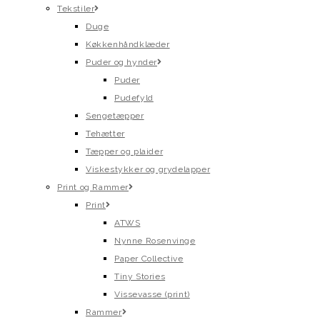
Tekstiler
Duge
Køkkenhåndklæder
Puder og hynder
Puder
Pudefyld
Sengetæpper
Tehætter
Tæpper og plaider
Viskestykker og grydelapper
Print og Rammer
Print
ATWS
Nynne Rosenvinge
Paper Collective
Tiny Stories
Vissevasse (print)
Rammer