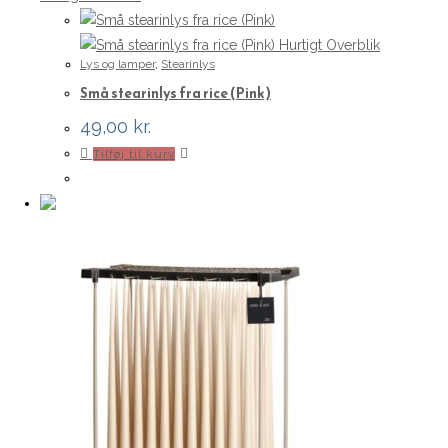
Hurtigt Overblik
Lys og lamper
,
Stearinlys
Små stearinlys fra rice (Pink)
49,00
kr.
Tilføj til kurv