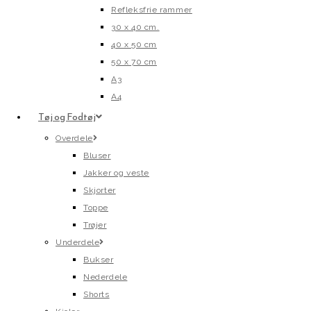
Refleksfrie rammer
30 x 40 cm.
40 x 50 cm
50 x 70 cm
A3
A4
Tøj og Fodtøj
Overdele
Bluser
Jakker og veste
Skjorter
Toppe
Trøjer
Underdele
Bukser
Nederdele
Shorts