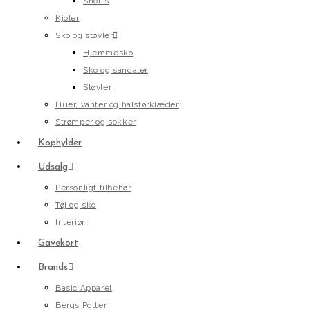
Shorts
Kjoler
Sko og støvler
Hjemmesko
Sko og sandaler
Støvler
Huer, vanter og halstørklæder
Strømper og sokker
Kophylder
Udsalg
Personligt tilbehør
Tøj og sko
Interiør
Gavekort
Brands
Basic Apparel
Bergs Potter