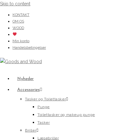
Skip to content
KONTAKT
OM OS
WOOD
Min konto
Handelsbetingelser
Nyheder
Accessories
Tasker og Toilettasker
Punge
Toilettasker og makeup punge
Tasker
Briller
Læsebriller