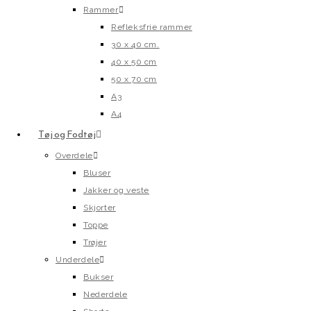
Rammer
Refleksfrie rammer
30 x 40 cm.
40 x 50 cm
50 x 70 cm
A3
A4
Tøj og Fodtøj
Overdele
Bluser
Jakker og veste
Skjorter
Toppe
Trøjer
Underdele
Bukser
Nederdele