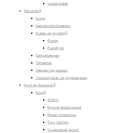
Underskåle
Tekstiler
Duge
Køkkenhåndklæder
Puder og hynder
Puder
Pudefyld
Sengetæpper
Tehætter
Tæpper og plaider
Viskestykker og grydelapper
Print og Rammer
Print
ATWS
Nynne Rosenvinge
Paper Collective
Tiny Stories
Vissevasse (print)