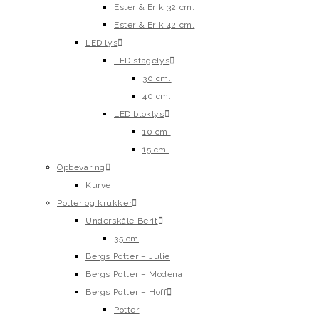
Ester & Erik 32 cm.
Ester & Erik 42 cm.
LED lys
LED stagelys
30 cm.
40 cm.
LED bloklys
10 cm.
15 cm.
Opbevaring
Kurve
Potter og krukker
Underskåle Berit
35 cm
Bergs Potter – Julie
Bergs Potter – Modena
Bergs Potter – Hoff
Potter