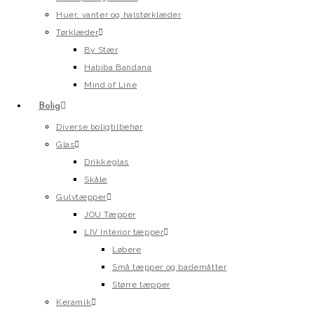
Huer, vanter og halstørklæder
Tørklæder
By Stær
Habiba Bandana
Mind of Line
Bolig
Diverse boligtilbehør
Glas
Drikkeglas
Skåle
Gulvtæpper
JOU Tæpper
LIV Interior tæpper
Løbere
Små tæpper og bademåtter
Større tæpper
Keramik