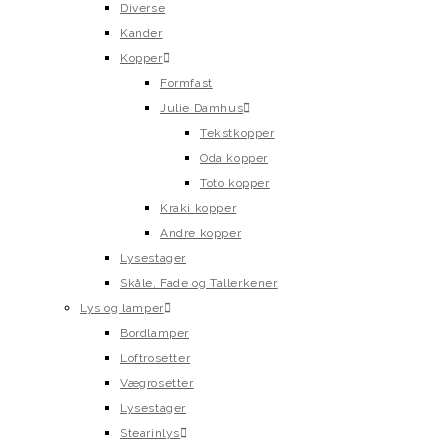
Diverse
Kander
Kopper
Formfast
Julie Damhus
Tekstkopper
Oda kopper
Toto kopper
Kraki kopper
Andre kopper
Lysestager
Skåle, Fade og Tallerkener
Lys og lamper
Bordlamper
Loftrosetter
Vægrosetter
Lysestager
Stearinlys