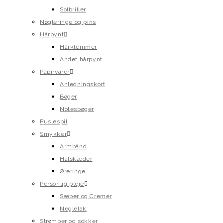
Solbriller
Nøgleringe og pins
Hårpynt
Hårklemmer
Andet hårpynt
Papirvarer
Anledningskort
Bøger
Notesbøger
Puslespil
Smykker
Armbånd
Halskæder
Øreringe
Personlig pleje
Sæber og Cremer
Neglelak
Strømper og sokker