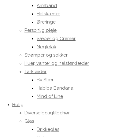
Armbånd
Halskæder
Øreringe
Personlig pleje
Sæber og Cremer
Neglelak
Strømper og sokker
Huer, vanter og halstørklæder
Tørklæder
By Stær
Habiba Bandana
Mind of Line
Bolig
Diverse boligtilbehør
Glas
Drikkeglas