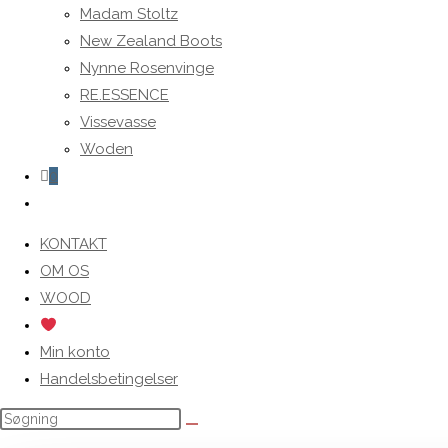
Madam Stoltz
New Zealand Boots
Nynne Rosenvinge
RE.ESSENCE
Vissevasse
Woden
0
Toggle
website
KONTAKT
search
OM OS
WOOD
Min konto
Handelsbetingelser