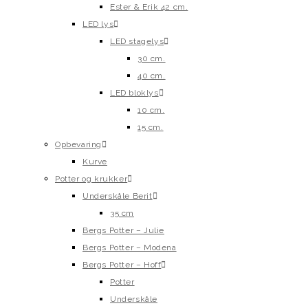
Ester & Erik 42 cm.
LED lys
LED stagelys
30 cm.
40 cm.
LED bloklys
10 cm.
15 cm.
Opbevaring
Kurve
Potter og krukker
Underskåle Berit
35 cm
Bergs Potter – Julie
Bergs Potter – Modena
Bergs Potter – Hoff
Potter
Underskåle