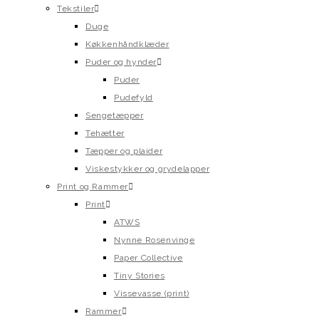
Tekstiler
Duge
Køkkenhåndklæder
Puder og hynder
Puder
Pudefyld
Sengetæpper
Tehætter
Tæpper og plaider
Viskestykker og grydelapper
Print og Rammer
Print
ATWS
Nynne Rosenvinge
Paper Collective
Tiny Stories
Vissevasse (print)
Rammer