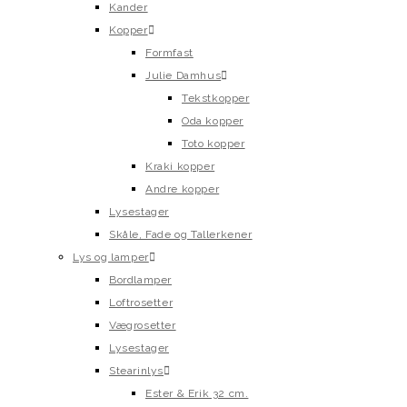
Kander
Kopper
Formfast
Julie Damhus
Tekstkopper
Oda kopper
Toto kopper
Kraki kopper
Andre kopper
Lysestager
Skåle, Fade og Tallerkener
Lys og lamper
Bordlamper
Loftrosetter
Vægrosetter
Lysestager
Stearinlys
Ester & Erik 32 cm.