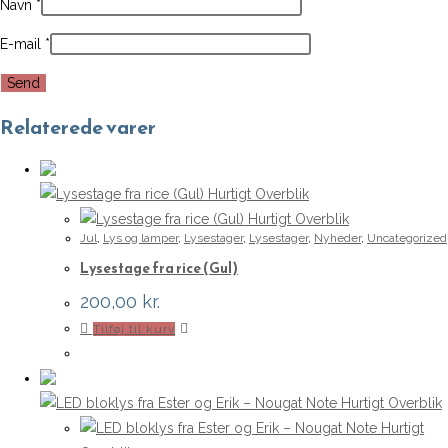
Navn
*
E-mail
*
Relaterede varer
Hurtigt Overblik
Hurtigt Overblik
Jul
,
Lys og lamper
,
Lysestager
,
Lysestager
,
Nyheder
,
Uncategorized
Lysestage fra rice (Gul)
200,00
kr.
Tilføj til kurv
Hurtigt Overblik
Hurtigt