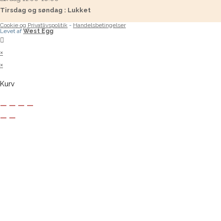
Tirsdag og søndag : Lukket
Cookie og Privatlivspolitik
-
Handelsbetingelser
Levet af
West Egg
×
×
Kurv