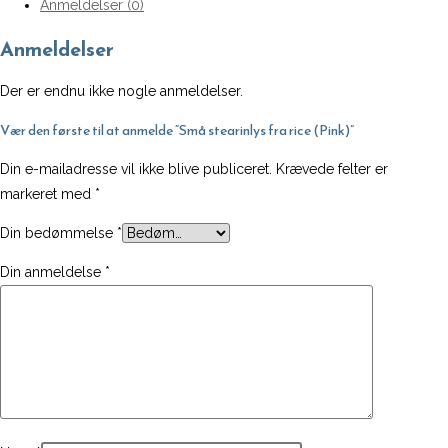
Anmeldelser (0)
fra
rice
Anmeldelser
(Pink)
antal
Der er endnu ikke nogle anmeldelser.
Vær den første til at anmelde “Små stearinlys fra rice (Pink)”
Din e-mailadresse vil ikke blive publiceret.
Krævede felter er
markeret med
*
Din bedømmelse
*
Din anmeldelse
*