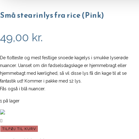
Små stearinlys fra rice (Pink)
49,00
kr.
De flotteste og mest festlige snoede kagelys i smukke lyserøde
nuancer. Uanset om din fødselsdagskage er hjemmebragt eller
hjemmebagt med kærlighed, så vil disse lys få din kage til at se
fantastik ud! Kommer i pakke med 12 lys.
Fås også i blå nuancer.
1 på lager
Små
TILFØJ TIL KURV
stearinlys