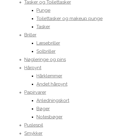
Tasker og Toilettasker
Punge
Toilettasker og makeup punge
Tasker
Briller
Læsebriller
Solbriller
Nøgleringe og pins
Hårpynt
Hårklemmer
Andet hårpynt
Papirvarer
Anledningskort
Bøger
Notesbøger
Puslespil
Smykker