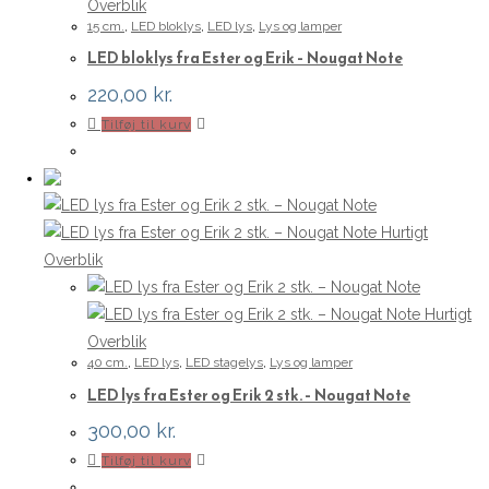
Overblik
15 cm.
,
LED bloklys
,
LED lys
,
Lys og lamper
LED bloklys fra Ester og Erik – Nougat Note
220,00
kr.
Tilføj til kurv
Hurtigt
Overblik
Hurtigt
Overblik
40 cm.
,
LED lys
,
LED stagelys
,
Lys og lamper
LED lys fra Ester og Erik 2 stk. – Nougat Note
300,00
kr.
Tilføj til kurv