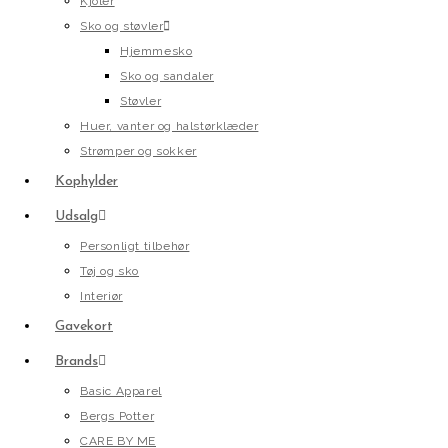
Kjoler
Sko og støvler
Hjemmesko
Sko og sandaler
Støvler
Huer, vanter og halstørklæder
Strømper og sokker
Kophylder
Udsalg
Personligt tilbehør
Tøj og sko
Interiør
Gavekort
Brands
Basic Apparel
Bergs Potter
CARE BY ME