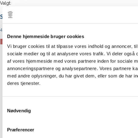
Valgt:
Små stearinlys fra rice…
49,00
kr.
Denne hjemmeside bruger cookies
Små
Tilføj til kurv
Vi bruger cookies til at tilpasse vores indhold og annoncer, til 
stearinlys
sociale medier og til at analysere vores trafik. Vi deler også
Forrige produkt
fra
af vores hjemmeside med vores partnere inden for sociale m
rice
annonceringspartnere og analysepartnere. Vores partnere k
Næste produkt
(Pink)
med andre oplysninger, du har givet dem, eller som de har in
antal
deres tjenester.
Samtykkevalg
Nødvendig
Præferencer