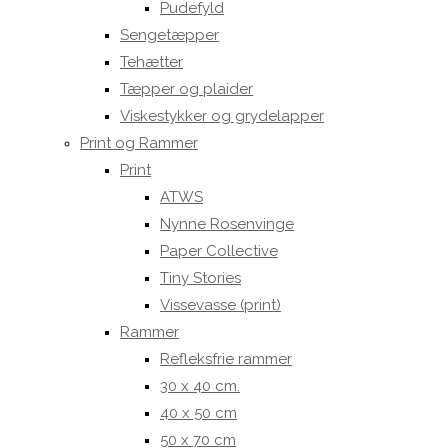
Pudefyld
Sengetæpper
Tehætter
Tæpper og plaider
Viskestykker og grydelapper
Print og Rammer
Print
ATWS
Nynne Rosenvinge
Paper Collective
Tiny Stories
Vissevasse (print)
Rammer
Refleksfrie rammer
30 x 40 cm.
40 x 50 cm
50 x 70 cm