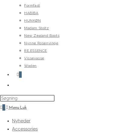
Formfast
HABIBA
HUNKØN
Madam Stoltz
New Zealand Boots
Nynne Rosenvinge
RE.ESSENCE
Vissevasse
Woden
0
Toggle
website
search
0
Menu
Luk
Nyheder
Accessories