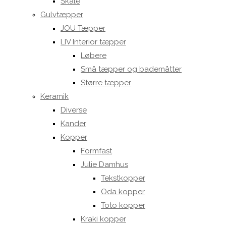
Skåle
Gulvtæpper
JOU Tæpper
LIV Interior tæpper
Løbere
Små tæpper og bademåtter
Større tæpper
Keramik
Diverse
Kander
Kopper
Formfast
Julie Damhus
Tekstkopper
Oda kopper
Toto kopper
Kraki kopper