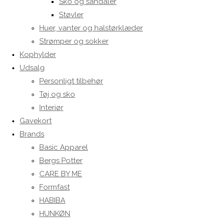
Sko og sandaler
Støvler
Huer, vanter og halstørklæder
Strømper og sokker
Kophylder
Udsalg
Personligt tilbehør
Tøj og sko
Interiør
Gavekort
Brands
Basic Apparel
Bergs Potter
CARE BY ME
Formfast
HABIBA
HUNKØN