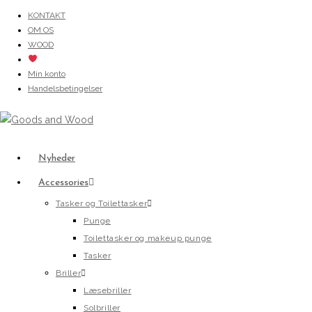
Skip
KONTAKT
OM OS
to
WOOD
content
Min konto
Handelsbetingelser
Nyheder
Accessories
Tasker og Toilettasker
Punge
Toilettasker og makeup punge
Tasker
Briller
Læsebriller
Solbriller