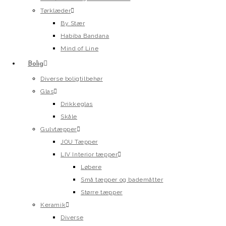
Tørklæder
By Stær
Habiba Bandana
Mind of Line
Bolig
Diverse boligtilbehør
Glas
Drikkeglas
Skåle
Gulvtæpper
JOU Tæpper
LIV Interior tæpper
Løbere
Små tæpper og bademåtter
Større tæpper
Keramik
Diverse