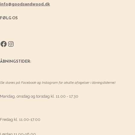
info@goodsandwood.dk
FØLG OS
Facebook
Instagram
ÅBNINGSTIDER:
(Se stories på Facebook og Instagram for akutte afvigelser i åbningstiderne)
Mandag, onsdag og torsdag kl. 11.00 - 17.30
Fredag kl. 11.00-17.00
Lørdag 11.00-16.00