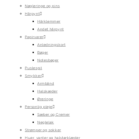
Nøgleringe og pins
Hårpynt
Hårklemmer
Andet hårpynt
Papirvarer
Anledningskort
Bøger
Notesbøger
Puslespil
Smykker
Armbånd
Halskæder
Øreringe
Personlig pleje
Sæber og Cremer
Neglelak
Strømper og sokker
Huer, vanter og halstørklæder