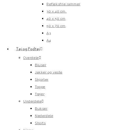
Refleksfrie rammer
30 x 40 cm.
40 x 50 cm
50 x 70 cm
A3
A4
Tøj og Fodtøj
Overdele
Bluser
Jakker og veste
Skjorter
Toppe
Trøjer
Underdele
Bukser
Nederdele
Shorts